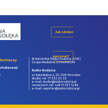
Jak zdobyć
patronat?
© Katolickie Radio Rodzina 2018 |
łuchaczy.
Grupa Medialna JOHANNEUM
chidiecezji
Radio Rodzina
1
ul. Katedralna 4, 50-328 Wrocław
studio: tel. 71 322 20 22
e-mail: studio@radiorodzina.pl
newsroom: tel. +48 71 327 12 85
e-mail: reporter@radiorodzina.pl