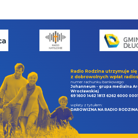
Radio Rodzina utrzymuje się
z dobrowolnych wpłat radios
numer rachunku bankowego:
Johanneum - grupa medialna Ar
Wrocławskiej
69 1600 1462 1813 6262 6000 000
wpłaty z tytułem:
DAROWIZNA NA RADIO RODZINA