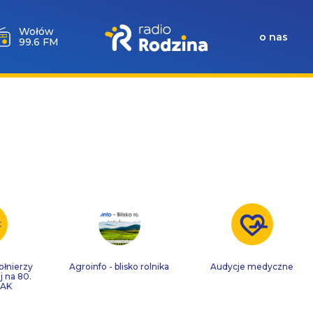
Wołów
o nas
99.6 FM
ołnierzy
Agroinfo - blisko rolnika
Audycje medyczne
j na 80.
 AK