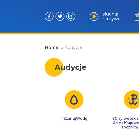
słuchaj
na żywo
Przejdź
Home
»
Audycje
do
treści
Audycje
#SzanujWodę
80 sylwetek ż
Armii Krajowe
rocznicę