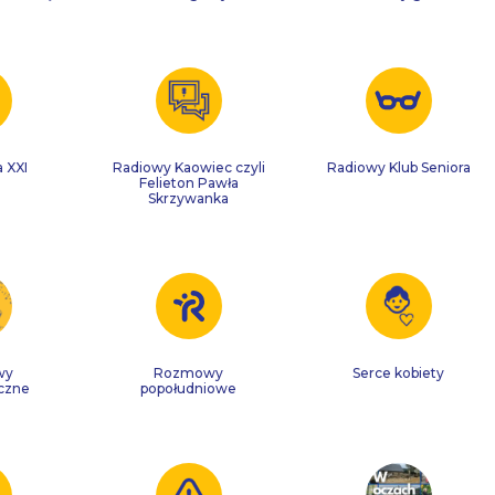
a XXI
Radiowy Kaowiec czyli
Radiowy Klub Seniora
Felieton Pawła
Skrzywanka
wy
Rozmowy
Serce kobiety
czne
popołudniowe