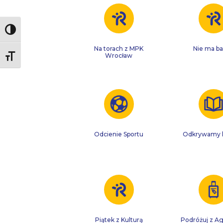
Toggle High Contrast
Na torach z MPK
Nie ma ba
Wrocław
Toggle Font size
Odcienie Sportu
Odkrywamy h
Piątek z Kulturą
Podróżuj z A