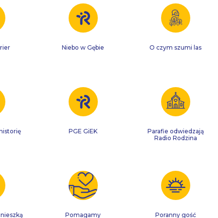
rier
Niebo w Gębie
O czym szumi las
istorię
PGE GiEK
Parafie odwiedzają
Radio Rodzina
gnieszką
Pomagamy
Poranny gość