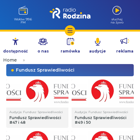
Wołów 99.6
słuchaj
FM
na żywo
Przejdź
do
dostępność
o nas
ramówka
audycje
reklama
treści
Home
»
Fundusz Sprawiedliwości
Audycja: Fundusz Sprawiedliwości
Audycja: Fundusz Sprawiedliwości
Fundusz Sprawiedliwości
Fundusz Sprawiedliwości
#47 i 48
#49 i 50