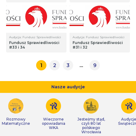
Audycja: Fundusz Sprawiedliwości
Audycja: Fundusz Sprawiedliwości
Fundusz Sprawiedliwości
Fundusz Sprawiedliwości
#33 i 34
#31 i 32
1
2
3
…
9
Nasze audycje
Rozmowy
Wieczorne
Jesteśmy stąd,
Audycj
Matematyczne
opowiadania
czyli 80 lat
Świątecz
WKA
polskiego
Wrocławia