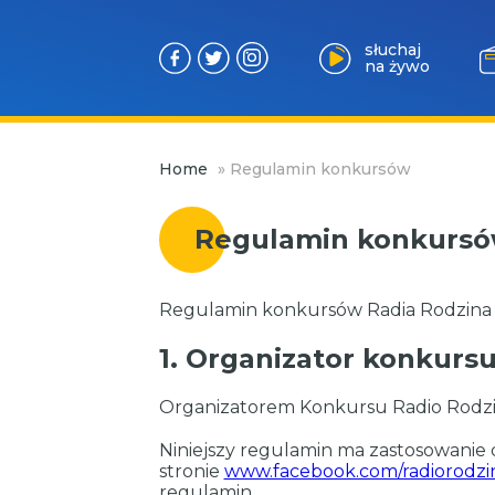
słuchaj
na żywo
Przejdź
Home
»
Regulamin konkursów
do
treści
Regulamin konkurs
Regulamin konkursów Radia Rodzina o
1. Organizator konkurs
Organizatorem Konkursu Radio Rodzina
Niniejszy regulamin ma zastosowanie
stronie
www.facebook.com/radiorodzi
regulamin.