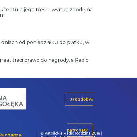
kceptuje jego treść i wyraża zgodę na
u.
w dniach od poniedziałku do piątku, w
eat traci prawo do nagrody, a Radio
Jak zdobyć
patronat?
© Katolickie Radio Rodzina 2018 |
łuchaczy.