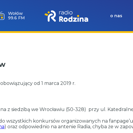
Wołów
o nas
99.6 FM
ów
bowiązujący od 1 marca 2019 r.
u
 z siedzibą we Wrocławiu (50-328) przy ul. Katedralnej
 do wszystkich konkursów organizowanych na fanpage’u
na
) oraz odpowiednio na antenie Radia, chyba że w zap