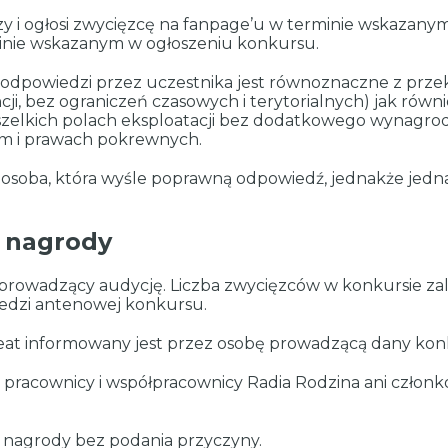
 i ogłosi zwycięzcę na fanpage’u w terminie wskazany
inie wskazanym w ogłoszeniu konkursu.
 odpowiedzi przez uczestnika jest równoznaczne z prze
ji, bez ograniczeń czasowych i terytorialnych) jak równ
elkich polach eksploatacji bez dodatkowego wynagrodz
kim i prawach pokrewnych.
osoba, która wyśle poprawną odpowiedź, jednakże jedna
a nagrody
prowadzący audycję. Liczba zwycięzców w konkursie zal
edzi antenowej konkursu.
ureat informowany jest przez osobę prowadzącą dany kon
racownicy i współpracownicy Radia Rodzina ani członkow
 nagrody bez podania przyczyny.