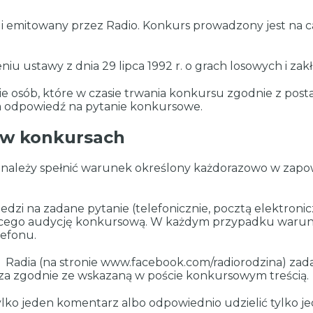
 i emitowany przez Radio. Konkurs prowadzony jest na c
niu ustawy z dnia 29 lipca 1992 r. o grach losowych i z
e osób, które w czasie trwania konkursu zgodnie z pos
a odpowiedź na pytanie konkursowe.
 w konkursach
 należy spełnić warunek określony każdorazowo w zapo
dzi na zadane pytanie (telefonicznie, pocztą elektroni
ego audycję konkursową. W każdym przypadku warunki
lefonu.
adia (na stronie www.facebook.com/radiorodzina) zada
 zgodnie ze wskazaną w poście konkursowym treścią.
ko jeden komentarz albo odpowiednio udzielić tylko je