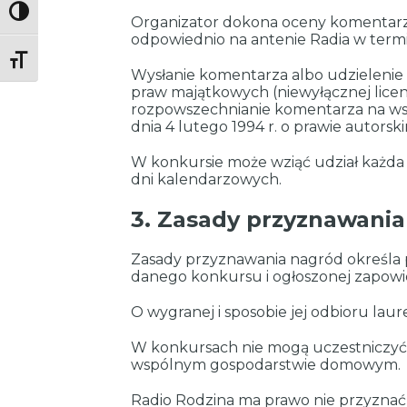
Toggle High Contrast
Organizator dokona oceny komentarzy
odpowiednio na antenie Radia w term
Toggle Font size
Wysłanie komentarza albo udzielenie
praw majątkowych (niewyłącznej licenc
rozpowszechnianie komentarza na wsz
dnia 4 lutego 1994 r. o prawie autors
W konkursie może wziąć udział każda 
dni kalendarzowych.
3. Zasady przyznawani
Zasady przyznawania nagród określa 
danego konkursu i ogłoszonej zapowi
O wygranej i sposobie jej odbioru la
W konkursach nie mogą uczestniczyć p
wspólnym gospodarstwie domowym.
Radio Rodzina ma prawo nie przyznać