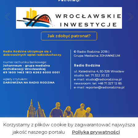
Jak zdobyć patronat?
Radio Rodzina utrzymuje się z
© Radio Rodzina 2018 |
dobrowolnych wpłat radiosłuchaczy.
Grupa Medialna JOHANNEUM
numer rachunku bankowego:
Radio Rodzina
Johanneum - grupa medialna
Archidiecezji Wrocławskiej
ul. Katedralna 4, 50-328 Wrocław
69 1600 1462 1813 6262 6000 0001
studio: tel. 71 322 20 22
wpłaty z tytułem:
e-mail: studio@radiorodzina.pl
DAROWIZNA NA RADIO RODZINA
newsroom: tel. +48 71 327 12 85
e-mail: reporter@radiorodzina.pl
Korzystamy z plików cookie by zagwarantować najwyższa
jakość naszego portalu
Poliyka prywatności