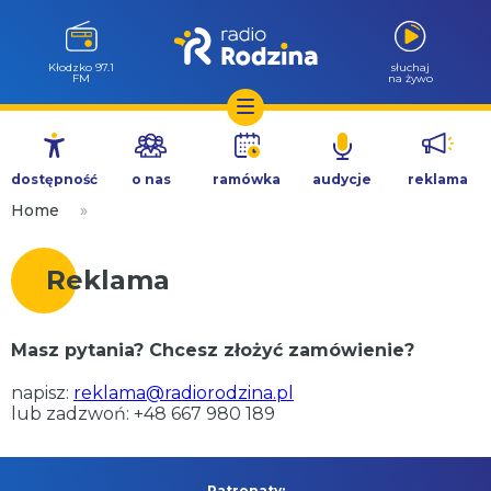
Kłodzko 97.1
słuchaj
FM
na żywo
Przejdź
do
dostępność
o nas
ramówka
audycje
reklama
treści
Home
»
Reklama
Masz pytania? Chcesz złożyć zamówienie?
napisz:
reklama@radiorodzina.pl
lub zadzwoń: +48 667 980 189
Patronaty: