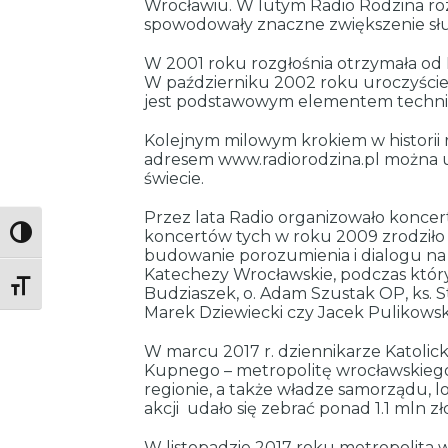
Wrocławiu. W lutym Radio Rodzina roz
spowodowały znaczne zwiększenie słucha
W 2001 roku rozgłośnia otrzymała od K
W październiku 2002 roku uroczyście 
jest podstawowym elementem technicz
Kolejnym milowym krokiem w historii 
adresem www.radiorodzina.pl można u
świecie.
Przez lata Radio organizowało koncert
koncertów tych w roku 2009 zrodziło s
Toggle High Contrast
budowanie porozumienia i dialogu na g
Katechezy Wrocławskie, podczas któryc
Toggle Font size
Budziaszek, o. Adam Szustak OP, ks. St
Marek Dziewiecki czy Jacek Pulikowsk
W marcu 2017 r. dziennikarze Katolic
Kupnego – metropolitę wrocławskiego. 
regionie, a także władze samorządu, lo
akcji udało się zebrać ponad 1.1 mln z
W listopadzie 2017 roku metropolita