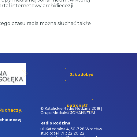
rtal internetowy archidiecezji
tego czasu radia można słuchać także
Jak zdobyć
patronat?
© Katolickie Radio Rodzina 2018 |
łuchaczy.
Grupa Medialna JOHANNEUM
chidiecezji
Radio Rodzina
1
ul. Katedralna 4, 50-328 Wrocław
studio: tel. 71 322 20 22