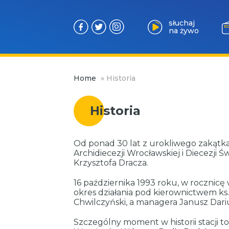
słuchaj
na żywo
Przejdź
Home
»
Historia
do
treści
Historia
Od ponad 30 lat z urokliwego zakątka
Archidiecezji Wrocławskiej i Diecezji 
Krzysztofa Dracza.
16 października 1993 roku, w rocznicę
okres działania pod kierownictwem ks.
Chwilczyński, a managera Janusz Dariu
Szczególny moment w historii stacji t