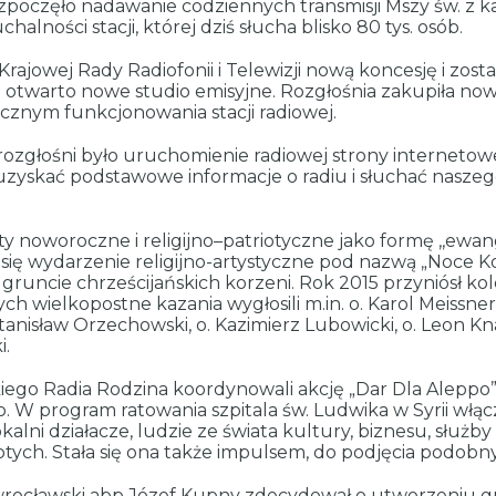
poczęło nadawanie codziennych transmisji Mszy św. z ka
lności stacji, której dziś słucha blisko 80 tys. osób.
rajowej Rady Radiofonii i Telewizji nową koncesję i zos
otwarto nowe studio emisyjne. Rozgłośnia zakupiła nowo
nym funkcjonowania stacji radiowej.
rozgłośni było uruchomienie radiowej strony internetow
zyskać podstawowe informacje o radiu i słuchać nasz
y noworoczne i religijno–patriotyczne jako formę ,,ewang
ię wydarzenie religijno-artystyczne pod nazwą „Noce Ko
runcie chrześcijańskich korzeni. Rok 2015 przyniósł ko
h wielkopostne kazania wygłosili m.in. o. Karol Meissner
anisław Orzechowski, o. Kazimierz Lubowicki, o. Leon Kna
i.
kiego Radia Rodzina koordynowali akcję „Dar Dla Aleppo”
W program ratowania szpitala św. Ludwika w Syrii włącz
kalni działacze, ludzie ze świata kultury, biznesu, służb
łotych. Stała się ona także impulsem, do podjęcia podobny
 wrocławski abp Józef Kupny zdecydował o utworzeniu 