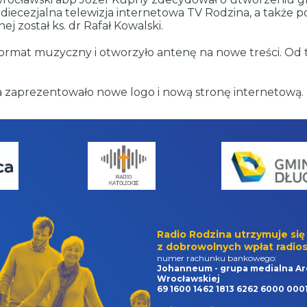
 diecezjalna telewizja internetowa TV Rodzina, a także po
 został ks. dr Rafał Kowalski.
ormat muzyczny i otworzyło antenę na nowe treści. Od 
 zaprezentowało nowe logo i nową stronę internetową.
Radio Rodzina utrzymuje się
z dobrowolnych wpłat radios
numer rachunku bankowego:
Johanneum - grupa medialna Ar
Wrocławskiej
69 1600 1462 1813 6262 6000 000