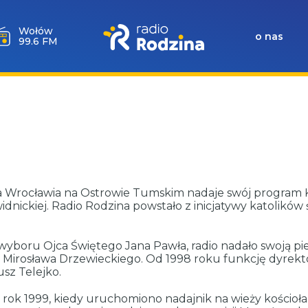
Wołów
o nas
99.6 FM
 Wrocławia na Ostrowie Tumskim nadaje swój program Ka
Świdnickiej. Radio Rodzina powstało z inicjatywy katolikó
 wyboru Ojca Świętego Jana Pawła, radio nadało swoją pi
 Mirosława Drzewieckiego. Od 1998 roku funkcję dyrektor
sz Telejko.
o rok 1999, kiedy uruchomiono nadajnik na wieży kościoł