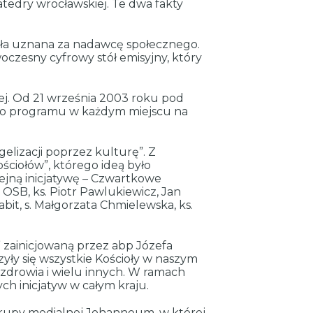
tedry wrocławskiej. Te dwa fakty
tała uznana za nadawcę społecznego.
czesny cyfrowy stół emisyjny, który
ej. Od 21 września 2003 roku pod
ego programu w każdym miejscu na
elizacji poprzez kulturę”. Z
ściołów”, którego ideą było
lejną inicjatywę – Czwartkowe
 OSB, ks. Piotr Pawlukiewicz, Jan
bit, s. Małgorzata Chmielewska, ks.
 zainicjowaną przez abp Józefa
yły się wszystkie Kościoły w naszym
y zdrowia i wielu innych. W ramach
ch inicjatyw w całym kraju.
grupy medialnej Johanneum, w której