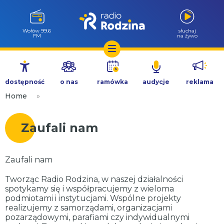
Wołów 99.6
słuchaj
FM
na żywo
Przejdź
do
dostępność
o nas
ramówka
audycje
reklama
treści
Home
»
Zaufali nam
Zaufali nam
Tworząc Radio Rodzina, w naszej działalności
spotykamy się i współpracujemy z wieloma
podmiotami i instytucjami. Wspólne projekty
realizujemy z samorządami, organizacjami
pozarządowymi, parafiami czy indywidualnymi