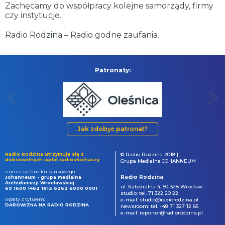
Zachęcamy do współpracy kolejne samorządy, firmy
czy instytucje.
Radio Rodzina – Radio godne zaufania.
Patronaty:
Jak zdobyć patronat?
Radio Rodzina utrzymuje się z
© Radio Rodzina 2018 |
dobrowolnych wpłat radiosłuchaczy.
Grupa Medialna JOHANNEUM
numer rachunku bankowego:
Radio Rodzina
Johanneum - grupa medialna
Archidiecezji Wrocławskiej
ul. Katedralna 4, 50-328 Wrocław
69 1600 1462 1813 6262 6000 0001
studio: tel. 71 322 20 22
wpłaty z tytułem:
e-mail: studio@radiorodzina.pl
DAROWIZNA NA RADIO RODZINA
newsroom: tel. +48 71 327 12 85
e-mail: reporter@radiorodzina.pl