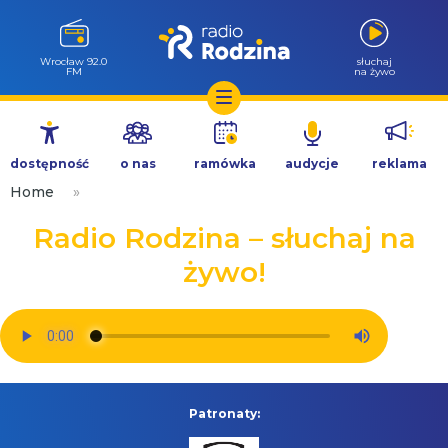
Wrocław 92.0
słuchaj
FM
na żywo
Przejdź
do
dostępność
o nas
ramówka
audycje
reklama
treści
Home
»
Radio Rodzina – słuchaj na
żywo!
Patronaty: