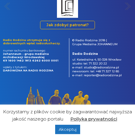
Jak zdobyć patronat?
Radio Rodzina utrzymuje się z
© Radio Rodzina 2018 |
dobrowolnych wpłat radiosłuchaczy.
Grupa Medialna JOHANNEUM
numer rachunku bankowego:
Radio Rodzina
Johanneum - grupa medialna
Archidiecezji Wrocławskiej
ul. Katedralna 4, 50-328 Wrocław
69 1600 1462 1813 6262 6000 0001
studio: tel. 71 322 20 22
wpłaty z tytułem:
e-mail: studio@radiorodzina.pl
DAROWIZNA NA RADIO RODZINA
newsroom: tel. +48 71 327 12 85
e-mail: reporter@radiorodzina.pl
Korzystamy z plików cookie by zagwarantować najwyższa
jakość naszego portalu
Poliyka prywatności
Akceptuj
powered by
&