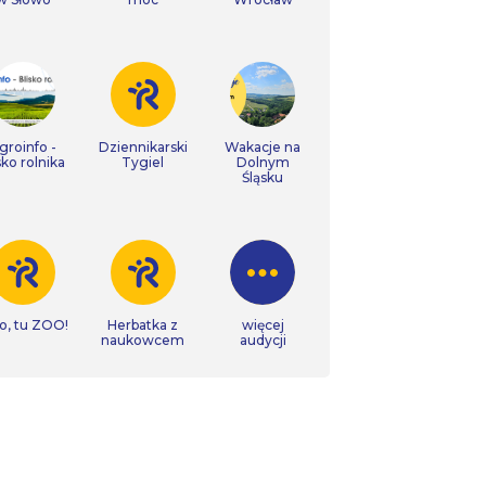
groinfo -
Dziennikarski
Wakacje na
sko rolnika
Tygiel
Dolnym
Śląsku
o, tu ZOO!
Herbatka z
więcej
naukowcem
audycji