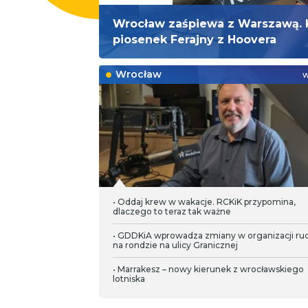
Wrocław zaśpiewa z Warszawą. 
piosenek Ferajny z Hoovera
Wrocław
w
• Oddaj krew w wakacje. RCKiK przypomina,
dlaczego to teraz tak ważne
• GDDKiA wprowadza zmiany w organizacji ru
na rondzie na ulicy Granicznej
• Marrakesz – nowy kierunek z wrocławskiego
lotniska