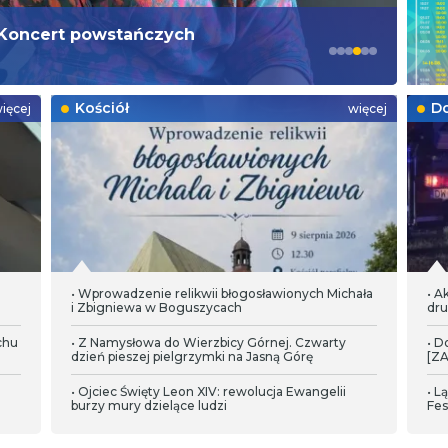
Koncert powstańczych
Tr
dz
Kościół
Do
ięcej
więcej
• Wprowadzenie relikwii błogosławionych Michała
• A
i Zbigniewa w Boguszycach
dru
chu
• Z Namysłowa do Wierzbicy Górnej. Czwarty
• D
dzień pieszej pielgrzymki na Jasną Górę
[Z
• Ojciec Święty Leon XIV: rewolucja Ewangelii
• L
burzy mury dzielące ludzi
Fes