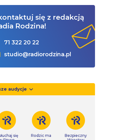
kontaktuj się z redakcją
adia Rodzina!
71 322 20 22
studio@radiorodzina.pl
sze audycje
łuchaj się
Rodzic ma
Bezpieczny
w Słowo
moc
Wrocław