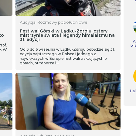
Audycja: Rozmowy popołudniowe
Festiwal Górski w Lądku-Zdroju: cztery
ko
mistrzynie świata i legendy himalaizmu na
31. edycji
A
rof.
bli
Od 3 do 6 września w Lądku-Zdroju odbędzie się 31.
y. W
edycja najstarszego w Polsce i jednego z
największych w Europie festiwali traktujących o
górach, outdoorze i…
Hal
Audycja: Oblicza Wrocławia