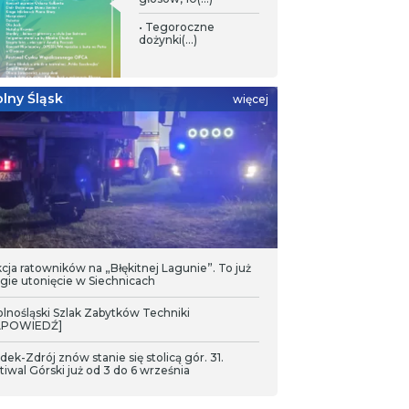
• Tegoroczne
zeci dzień Pieszej Pielgrzymki. „Jeśli przejdę trzeci
dożynki(...)
ień, to już dojdę na Jasną Górę”
lny Śląsk
więcej
kcja ratowników na „Błękitnej Lagunie”. To już
gie utonięcie w Siechnicach
olnośląski Szlak Zabytków Techniki
APOWIEDŹ]
ądek-Zdrój znów stanie się stolicą gór. 31.
tiwal Górski już od 3 do 6 września