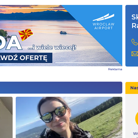
S
R
Reklama
Na
Ws