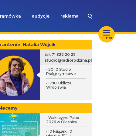
ramówka
audycje
reklama
menu
 antenie
: Natalia Wójcik
tel. 71 322 20 22
studio@radiorodzina.pl
• 20:10 Studio
Pielgrzymkowe
• 17:10 Oblicza
Wrocławia
olecamy
• Wakacyjne Patio
2026 w Oleśnicy
• 10 książek, 10
ściół
głosów, 10(...)