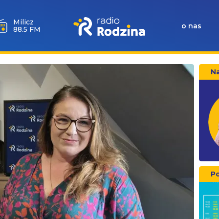
Góra
Igliczna
o nas
107.2 FM
Na
P
Ko