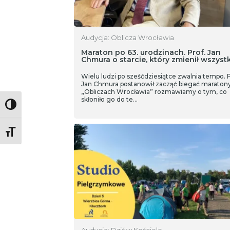
Audycja: Oblicza Wrocławia
Maraton po 63. urodzinach. Prof. Jan
Chmura o starcie, który zmienił wszyst
Wielu ludzi po sześćdziesiątce zwalnia tempo. P
Jan Chmura postanowił zacząć biegać maraton
„Obliczach Wrocławia” rozmawiamy o tym, co
skłoniło go do te…
Toggle High Contrast
Toggle Font size
Audycja: Dziś w Kościele