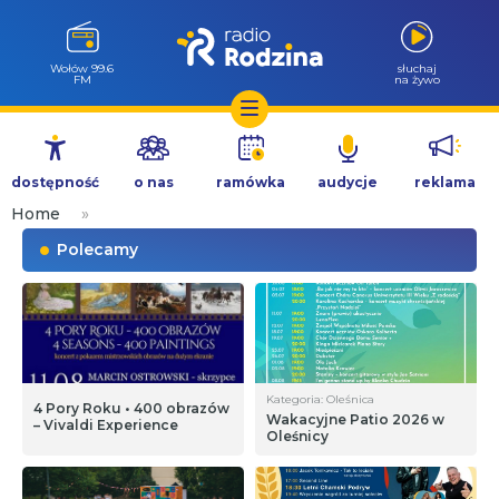
Wołów 99.6
słuchaj
FM
na żywo
Przejdź
do
dostępność
o nas
ramówka
audycje
reklama
treści
Home
»
Polecamy
Kategoria: Oleśnica
4 Pory Roku • 400 obrazów
Wakacyjne Patio 2026 w
– Vivaldi Experience
Oleśnicy