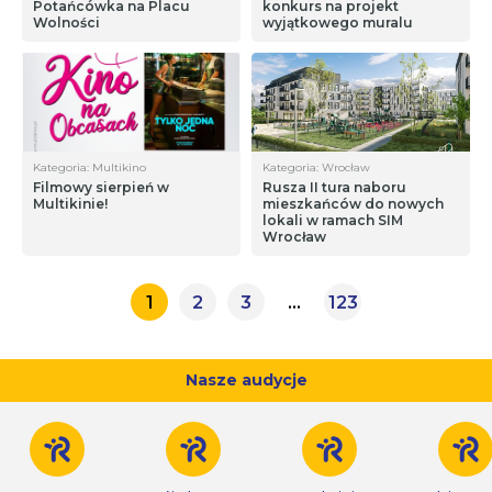
Potańcówka na Placu
konkurs na projekt
Wolności
wyjątkowego muralu
Kategoria: Multikino
Kategoria: Wrocław
Filmowy sierpień w
Rusza II tura naboru
Multikinie!
mieszkańców do nowych
lokali w ramach SIM
Wrocław
1
2
3
…
123
Nasze audycje