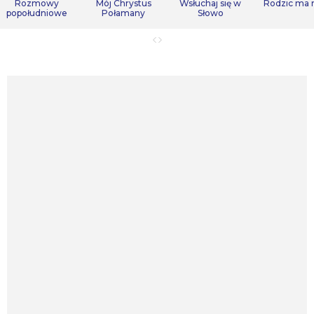
Rozmowy
Mój Chrystus
Wsłuchaj się w
Rodzic ma
popołudniowe
Połamany
Słowo