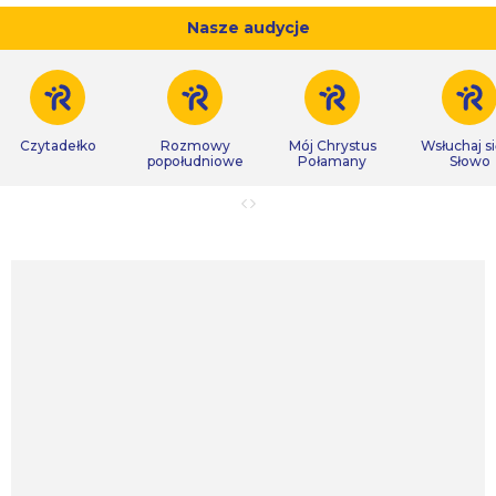
Nasze audycje
Czytadełko
Rozmowy
Mój Chrystus
Wsłuchaj s
popołudniowe
Połamany
Słowo