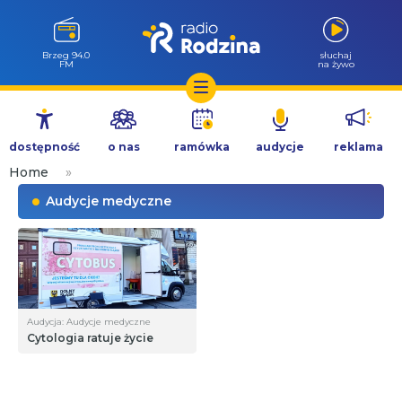
Brzeg 94.0
słuchaj
FM
na żywo
Przejdź
do
dostępność
o nas
ramówka
audycje
reklama
treści
Home
»
Audycje medyczne
Audycja: Audycje medyczne
Cytologia ratuje życie