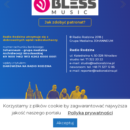
Jak zdobyć patronat?
Radio Rodzina utrzymuje się z
© Radio Rodzina 2018 |
dobrowolnych wpłat radiosłuchaczy.
Grupa Medialna JOHANNEUM
numer rachunku bankowego:
Radio Rodzina
Johanneum - grupa medialna
Archidiecezji Wrocławskiej
ul. Katedralna 4, 50-328 Wrocław
69 1600 1462 1813 6262 6000 0001
studio: tel. 71 322 20 22
wpłaty z tytułem:
e-mail: studio@radiorodzina.pl
DAROWIZNA NA RADIO RODZINA
newsroom: tel. +48 71 327 12 85
e-mail: reporter@radiorodzina.pl
Korzystamy z plików cookie by zagwarantować najwyższa
jakość naszego portalu
Poliyka prywatności
Akceptuj
powered by
&