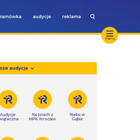
ramówka
audycje
reklama
menu
sze audycje
Audycje
Na torach z
Niebo w
wiąteczne
MPK Wrocław
Gębie