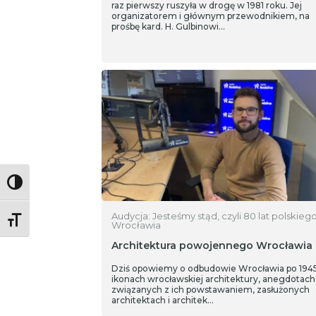
raz pierwszy ruszyła w drogę w 1981 roku. Jej
organizatorem i głównym przewodnikiem, na
prośbę kard. H. Gulbinowi…
Toggle High Contrast
Audycja: Jesteśmy stąd, czyli 80 lat polskieg
Toggle Font size
Wrocławia
Architektura powojennego Wrocławia
Dziś opowiemy o odbudowie Wrocławia po 1945 
ikonach wrocławskiej architektury, anegdotach
związanych z ich powstawaniem, zasłużonych
architektach i architek…