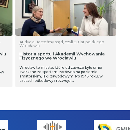
o
Audycja: Jesteśmy stąd, czyli 80 lat polskiego
Wrocławia
wiu
Historia sportu i Akademii Wychowania
Fizycznego we Wrocławiu
Wrocław to miasto, które od zawsze było silnie
i
związane ze sportem, zarówno na poziomie
sów
amatorskim, jak i zawodowym. Po 1945 roku, w
czasach odbudowy i rozwoju,…