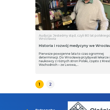
Audycja: Jesteśmy stąd, czyli 80 lat polskieg
Wrocławia
Historia i rozwój medycyny we Wrocła
Pierwsze powojenne lata to czas ogromnej
determinacji. Do Wrocławia przybywali lekarze 
naukowcy z różnych stron Polski, często z Kre
Wschodnich – ze Lwowa,…
1
2