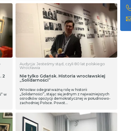
o
Audycja: Jesteśmy stąd, czyli 80 lat polskiego
Wrocławia
. 2
Nie tylko Gdańsk. Historia wrocławskiej
„Solidarności”
z
Wrocław odegrał ważną rolę w historii
„Solidarności”, stając się jednym z najważniejszych
6” w
ośrodków opozycji demokratycznej w południowo-
zachodniej Polsce. Powst…