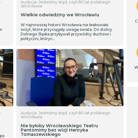
o
Audycja: Jesteśmy stąd, czyli 80 lat polskiego
Wrocławia
Wielkie odwiedziny we Wrocławiu
C
W najnowszej historii Wrocławia nie brakowało
w
wizyt, które przyciągały uwagę świata. Do stolicy
Dolnego Śląska przybywali przywódcy duchowi i
polityczni, któryc…
Ws
o
Audycja: Jesteśmy stąd, czyli 80 lat polskiego
Wrocławia
Nie byłoby Wrocławskiego Teatru
Pantomimy bez wizji Henryka
Tomaszewskiego
 po