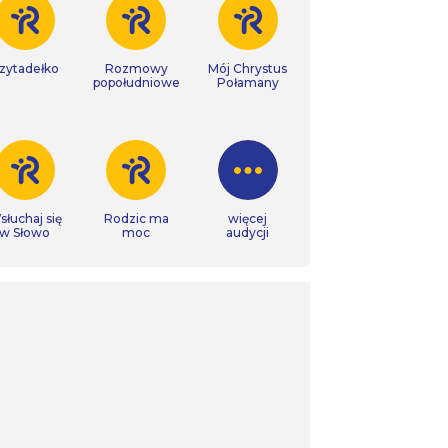
zytadełko
Rozmowy
Mój Chrystus
popołudniowe
Połamany
łuchaj się
Rodzic ma
więcej
w Słowo
moc
audycji