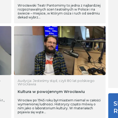
Wrocławski Teatr Pantomimy to jedna z najbardziej
rozpoznawalnych scen teatralnych w Polsce i na
świecie – miejsce, w którym cisza i ruch od siedmiu
dekad wybrz…
o
Audycja: Jesteśmy stąd, czyli 80 lat polskiego
Wrocławia
Kultura w powojennym Wrocławiu
r.,
Wrocław po 1945 roku był miastem niemal w całości
S
wymienionej ludności. Historycy często mówią o
nim jako o laboratorium kultury. W materiałach
R
pojawia się wąte…