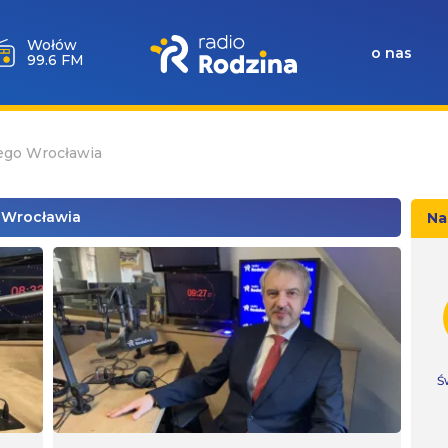
Wołów
o nas
99.6 FM
iego Wrocławia
o Wrocławia
Na
Ś