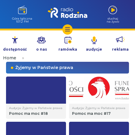
Góra Igliczna
słuchaj
107.2 FM
na żywo
Przejdź
do
dostępność
o nas
ramówka
audycje
reklama
treści
Home
»
Żyjemy w Państwie prawa
Audycja: Żyjemy w Państwie prawa
Audycja: Żyjemy w Państwie prawa
Pomoc ma moc #18
Pomoc ma moc #17