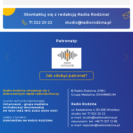
Skontaktuj się z redakcją Radia Rodzina!
71 322 20 22
studio@radiorodzina.pl
Patronaty:
Jak zdobyć patronat?
Radio Rodzina utrzymuje się z
© Radio Rodzina 2018 |
dobrowolnych wpłat radiosłuchaczy.
Grupa Medialna JOHANNEUM
numer rachunku bankowego:
Radio Rodzina
Johanneum - grupa medialna
Archidiecezji Wrocławskiej
ul. Katedralna 4, 50-328 Wrocław
69 1600 1462 1813 6262 6000 0001
studio: tel. 71 322 20 22
wpłaty z tytułem:
e-mail: studio@radiorodzina.pl
DAROWIZNA NA RADIO RODZINA
newsroom: tel. +48 71 327 12 85
e-mail: reporter@radiorodzina.pl