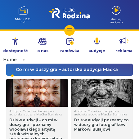
Milicz 88.5
słuchaj
FM
na żywo
Przejdź
do
dostępność
o nas
ramówka
audycje
reklama
treści
Home
»
Co mi w duszy gra – autorska audycja Maćka
Stajniaka
Audycja: Co mi w duszy gra –
Audycja: Co mi w duszy gra –
autorska audycja Maćka Stajniaka
autorska audycja Maćka Stajniaka
Dziś w audycji – co mi w
Dziś w audycji poznamy co
duszy gra – poznamy
w duszy gra fotografikowi
wrocławskiego artystę
Markowi Bułajowi
sztuk wizualnych,
performera i kompozytora