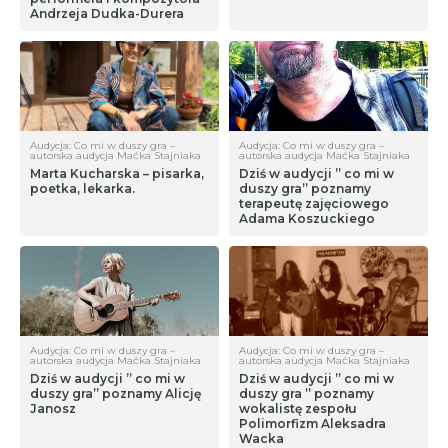
Andrzeja Dudka-Durera
Audycja: Co mi w duszy gra –
Audycja: Co mi w duszy gra –
autorska audycja Maćka Stajniaka
autorska audycja Maćka Stajniaka
Marta Kucharska – pisarka,
Dziś w audycji ” co mi w
poetka, lekarka.
duszy gra” poznamy
terapeutę zajęciowego
Adama Koszuckiego
Audycja: Co mi w duszy gra –
Audycja: Co mi w duszy gra –
autorska audycja Maćka Stajniaka
autorska audycja Maćka Stajniaka
Dziś w audycji ” co mi w
Dziś w audycji ” co mi w
duszy gra” poznamy Alicję
duszy gra ” poznamy
Janosz
wokalistę zespołu
Polimorfizm Aleksadra
Wacka