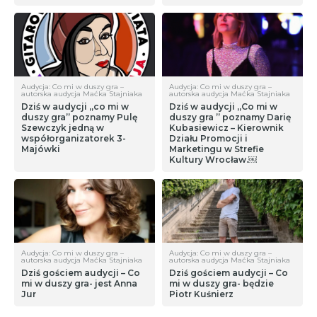
Audycja: Co mi w duszy gra –
Audycja: Co mi w duszy gra –
autorska audycja Maćka Stajniaka
autorska audycja Maćka Stajniaka
Dziś w audycji „co mi w
Dziś w audycji „Co mi w
duszy gra” poznamy Pulę
duszy gra ” poznamy Darię
Szewczyk jedną w
Kubasiewicz – Kierownik
współorganizatorek 3-
Działu Promocji i
Majówki
Marketingu w Strefie
Kultury Wrocław.￼
Audycja: Co mi w duszy gra –
Audycja: Co mi w duszy gra –
autorska audycja Maćka Stajniaka
autorska audycja Maćka Stajniaka
Dziś gościem audycji – Co
Dziś gościem audycji – Co
mi w duszy gra- jest Anna
mi w duszy gra- będzie
Jur
Piotr Kuśnierz