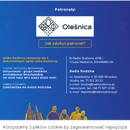
Patronaty:
Jak zdobyć patronat?
Radio Rodzina utrzymuje się z
© Radio Rodzina 2018 |
dobrowolnych wpłat radiosłuchaczy.
Grupa Medialna JOHANNEUM
numer rachunku bankowego:
Radio Rodzina
Johanneum - grupa medialna
Archidiecezji Wrocławskiej
ul. Katedralna 4, 50-328 Wrocław
69 1600 1462 1813 6262 6000 0001
studio: tel. 71 322 20 22
wpłaty z tytułem:
e-mail: studio@radiorodzina.pl
DAROWIZNA NA RADIO RODZINA
newsroom: tel. +48 71 327 12 85
e-mail: reporter@radiorodzina.pl
Korzystamy z plików cookie by zagwarantować najwyższa