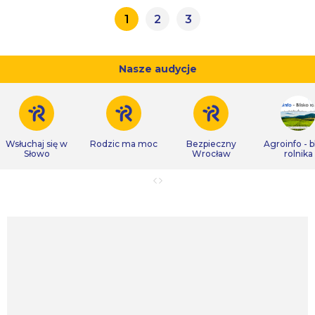
1
2
3
Nasze audycje
Wsłuchaj się w
Rodzic ma moc
Bezpieczny
Agroinfo - b
Słowo
Wrocław
rolnika