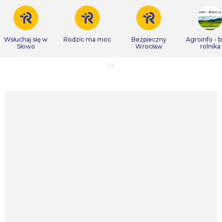
Wsłuchaj się w
Rodzic ma moc
Bezpieczny
Agroinfo - b
Słowo
Wrocław
rolnika