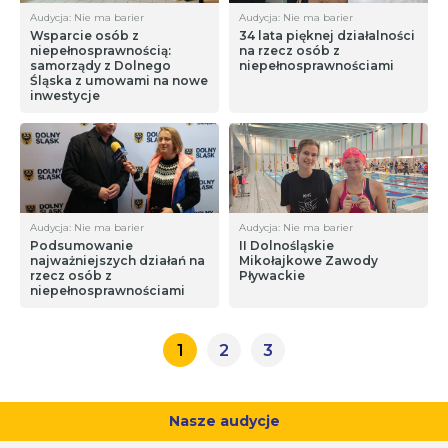
Audycja: Nie ma barier
Audycja: Nie ma barier
Wsparcie osób z
34 lata pięknej działalności
niepełnosprawnością:
na rzecz osób z
samorządy z Dolnego
niepełnosprawnościami
Śląska z umowami na nowe
inwestycje
Audycja: Nie ma barier
Audycja: Nie ma barier
Podsumowanie
II Dolnośląskie
najważniejszych działań na
Mikołajkowe Zawody
rzecz osób z
Pływackie
niepełnosprawnościami
1
2
3
Nasze audycje