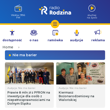
Wołów 99.6
słuchaj
FM
na żywo
Przejdź
do
dostępność
o nas
ramówka
audycje
reklama
treści
Home
»
Nie ma barier
Audycja: Nie ma barier
Audycja: Nie ma barier
Prawie 8 mln zł z PFRON na
Kiermasz
inwestycje dla osób z
Bożonarodzeniowy na
niepełnosprawnościami na
Walońskiej
Dolnym Śląsku