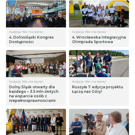
Audycja: Nie ma barier
Audycja: Nie ma barier
4. Dolnośląski Kongres
4. Wrocławska Integracyjna
Dostępności
Olimpiada Sportowa
Audycja: Nie ma barier
Audycja: Nie ma barier
Dolny Śląsk otwarty dla
Ruszyła 7. edycja projektu
każdego – 3.5 mln złotych
Łączą nas Góry!
na wsparcie osób z
niepełnosprawnościami