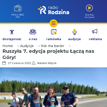
Milicz 88.5
słuchaj
FM
na żywo
Przejdź
do
dostępność
o nas
ramówka
audycje
reklama
treści
Home
»
Audycje
»
Nie ma barier
»
Ruszyła 7. edycja projektu Łączą nas
Góry!
27 czerwca 2025
Natalia Wójcik