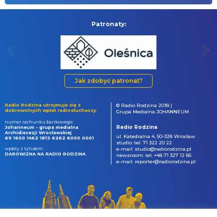
Patronaty:
Jak zdobyć patronat?
Radio Rodzina utrzymuje się z
© Radio Rodzina 2018 |
dobrowolnych wpłat radiosłuchaczy.
Grupa Medialna JOHANNEUM
numer rachunku bankowego:
Radio Rodzina
Johanneum - grupa medialna
Archidiecezji Wrocławskiej
ul. Katedralna 4, 50-328 Wrocław
69 1600 1462 1813 6262 6000 0001
studio: tel. 71 322 20 22
wpłaty z tytułem:
e-mail: studio@radiorodzina.pl
DAROWIZNA NA RADIO RODZINA
newsroom: tel. +48 71 327 12 85
e-mail: reporter@radiorodzina.pl