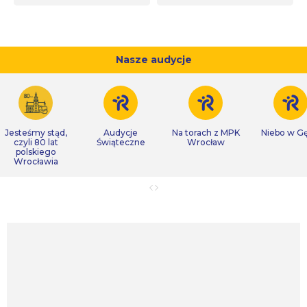
Nasze audycje
Jesteśmy stąd,
Audycje
Na torach z MPK
Niebo w Gę
czyli 80 lat
Świąteczne
Wrocław
polskiego
Wrocławia