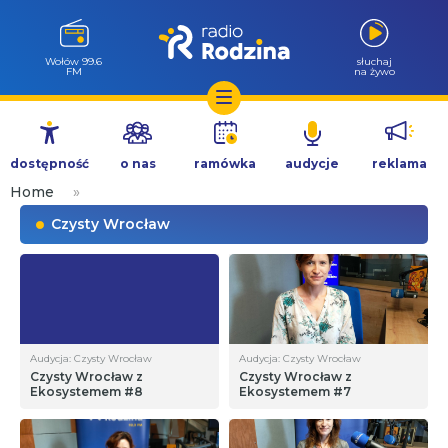
Wołów 99.6
słuchaj
FM
na żywo
Przejdź
do
dostępność
o nas
ramówka
audycje
reklama
treści
Home
»
Czysty Wrocław
Audycja: Czysty Wrocław
Audycja: Czysty Wrocław
Czysty Wrocław z
Czysty Wrocław z
Ekosystemem #8
Ekosystemem #7