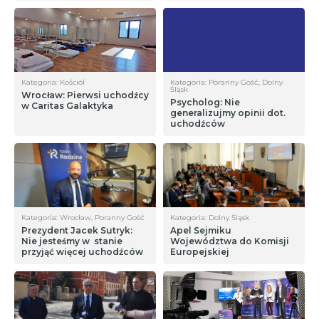
Kategoria: Kościół
Kategoria: Poranny Gość, Dolny
Śląsk
Wrocław: Pierwsi uchodźcy
Psycholog: Nie
w Caritas Galaktyka
generalizujmy opinii dot.
uchodźców
Kategoria: Wrocław, Poranny Gość
Kategoria: Dolny Śląsk
Prezydent Jacek Sutryk:
Apel Sejmiku
Nie jesteśmy w stanie
Województwa do Komisji
przyjąć więcej uchodźców
Europejskiej