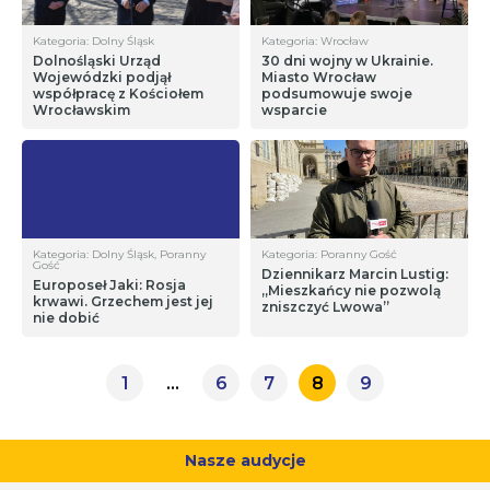
Kategoria: Dolny Śląsk
Kategoria: Wrocław
Dolnośląski Urząd
30 dni wojny w Ukrainie.
Wojewódzki podjął
Miasto Wrocław
współpracę z Kościołem
podsumowuje swoje
Wrocławskim
wsparcie
Kategoria: Dolny Śląsk, Poranny
Kategoria: Poranny Gość
Gość
Dziennikarz Marcin Lustig:
Europoseł Jaki: Rosja
„Mieszkańcy nie pozwolą
krwawi. Grzechem jest jej
zniszczyć Lwowa”
nie dobić
1
…
6
7
8
9
Nasze audycje