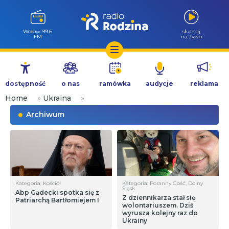
Wołów 99.6
słuchaj
FM
na żywo
Przejdź
do
dostępność
o nas
ramówka
audycje
reklama
treści
Home
»
Ukraina
»
Archiwum
Kategoria: Kościół
Kategoria: Poranny Gość, Dolny
Śląsk
Abp Gądecki spotka się z
Z dziennikarza stał się
Patriarchą Bartłomiejem I
wolontariuszem. Dziś
wyrusza kolejny raz do
Ukrainy