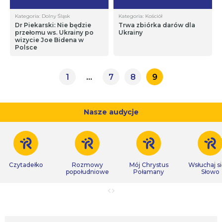
Kategoria: Dolny Śląsk
Kategoria: Kościół
Dr Piekarski: Nie będzie
Trwa zbiórka darów dla
przełomu ws. Ukrainy po
Ukrainy
wizycie Joe Bidena w
Polsce
1
…
7
8
9
Nasze audycje
Czytadełko
Rozmowy
Mój Chrystus
Wsłuchaj s
popołudniowe
Połamany
Słowo