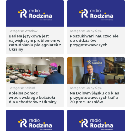
Kategoria: Wrocław
Kategoria: Dolny Śląsk
Bariera językowa jest
Poszukiwani nauczyciele
największym problemem w
do oddziałów
zatrudnianiu pielęgniarek z
przygotowawczych
Ukrainy
Kategoria: Kościół
Kategoria: Dolny Śląsk
Kolejna pomoc
Na Dolnym Śląsku do klas
wrocławskiego kościoła
przygotowawczych trafia
dla uchodźców z Ukrainy
20 proc. uczniów