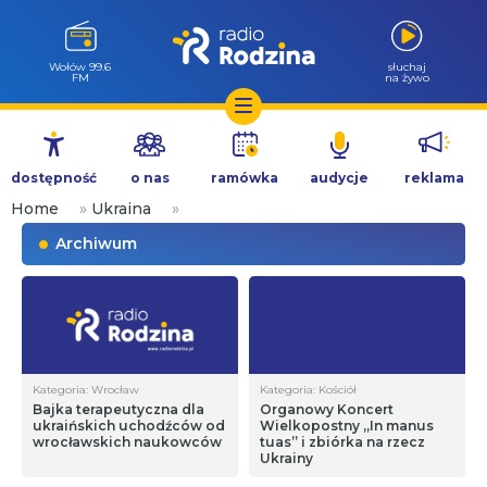
Wołów 99.6
słuchaj
FM
na żywo
Przejdź
do
dostępność
o nas
ramówka
audycje
reklama
treści
Home
»
Ukraina
»
Archiwum
Kategoria: Wrocław
Kategoria: Kościół
Bajka terapeutyczna dla
Organowy Koncert
ukraińskich uchodźców od
Wielkopostny „In manus
wrocławskich naukowców
tuas” i zbiórka na rzecz
Ukrainy