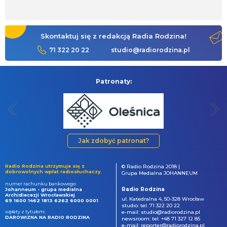
Skontaktuj się z redakcją Radia Rodzina!
71 322 20 22
studio@radiorodzina.pl
Patronaty:
Jak zdobyć patronat?
Radio Rodzina utrzymuje się z
© Radio Rodzina 2018 |
dobrowolnych wpłat radiosłuchaczy.
Grupa Medialna JOHANNEUM
numer rachunku bankowego:
Radio Rodzina
Johanneum - grupa medialna
Archidiecezji Wrocławskiej
ul. Katedralna 4, 50-328 Wrocław
69 1600 1462 1813 6262 6000 0001
studio: tel. 71 322 20 22
wpłaty z tytułem:
e-mail: studio@radiorodzina.pl
DAROWIZNA NA RADIO RODZINA
newsroom: tel. +48 71 327 12 85
e-mail: reporter@radiorodzina.pl