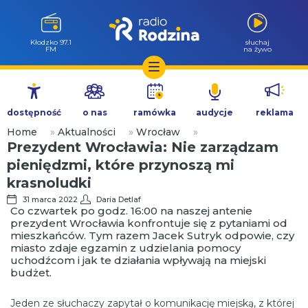
Kłodzko 97.1
słuchaj
FM
na żywo
Przejdź
do
dostępność
o nas
ramówka
audycje
reklama
treści
Home
»
Aktualności
»
Wrocław
»
Prezydent Wrocławia: Nie zarządzam
pieniędzmi, które przynoszą mi
krasnoludki
31 marca 2022
Daria Detlaf
Co czwartek po godz. 16:00 na naszej antenie
prezydent Wrocławia konfrontuje się z pytaniami od
mieszkańców. Tym razem Jacek Sutryk odpowie, czy
miasto zdaje egzamin z udzielania pomocy
uchodźcom i jak te działania wpływają na miejski
budżet.
Jeden ze słuchaczy zapytał o komunikację miejską, z której