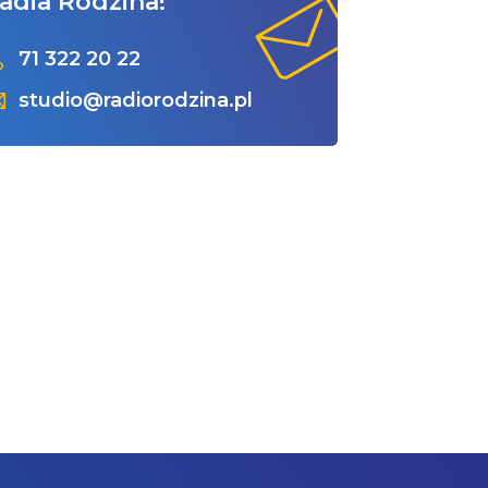
adia Rodzina!
71 322 20 22
studio@radiorodzina.pl