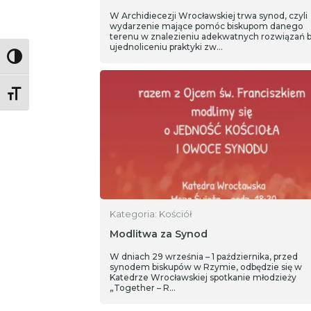
W Archidiecezji Wrocławskiej trwa synod, czyli
wydarzenie mające pomóc biskupom danego
terenu w znalezieniu adekwatnych rozwiązań 
ujednoliceniu praktyki zw…
Toggle High Contrast
Toggle Font size
Kategoria: Kościół
Modlitwa za Synod
W dniach 29 września – 1 października, przed
synodem biskupów w Rzymie, odbędzie się w
Katedrze Wrocławskiej spotkanie młodzieży
„Together – R…