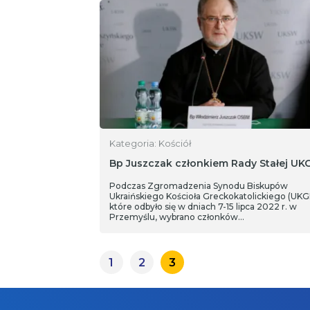
Kategoria: Kościół
Bp Juszczak członkiem Rady Stałej UK
Podczas Zgromadzenia Synodu Biskupów
Ukraińskiego Kościoła Greckokatolickiego (UKG
które odbyło się w dniach 7-15 lipca 2022 r. w
Przemyślu, wybrano członków…
1
2
3