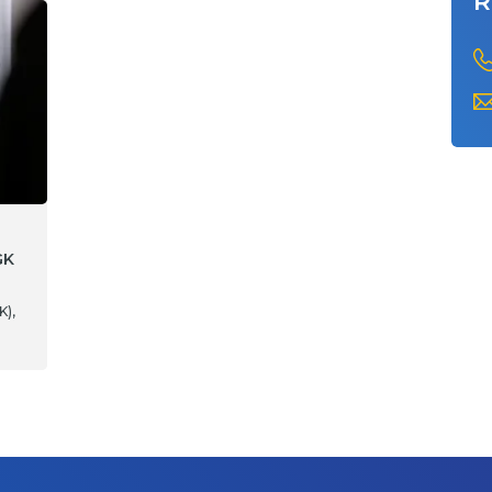
R
GK
K),