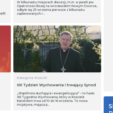
W kilkunastu miejscach diecezji, m.in. w parafii pw.
Opatrzności Bożej na wrocławskim Nowym Dworze,
odbyło się 25 września pierwsze z kilkunastu
bądź
zaplanowanych r…
Kategoria: Kościół
XIII Tydzień Wychowania i trwający Synod
„Wspólnota słuchająca i ewangelizująca” – to hasło
XIII Tygodnia Wychowania, który w Kościele
Katolickim trwa od 10 do 16 września. To nowa
inicjatywa, mająca p…
S