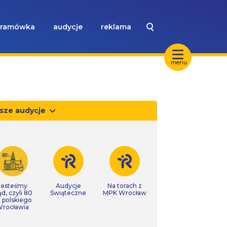
ramówka
audycje
reklama
menu
sze audycje
Jesteśmy
Audycje
Na torach z
ąd, czyli 80
Świąteczne
MPK Wrocław
t polskiego
rocławia