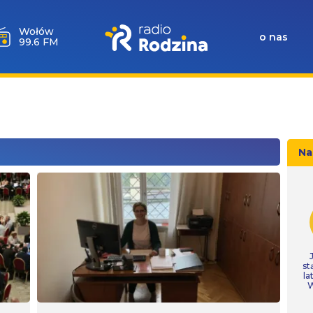
Wołów
o nas
99.6 FM
Na
st
la
W