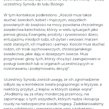
uczestnicy Synodu do ludu Bożego.
W tym kontekście podkreślono: „Kościół musi także
słuchać świeckich, kobiet i mężczyzn, wszystkich
powołanych do świętości na mocy powołania chrzcielnego:
świadectwa katechistów, którzy w wielu sytuacjach jako
pierwsi głoszą Ewangelię; prostoty i żywiołowości dzieci,
entuzjazmu młodych ludzi, ich pytań i wezwań; marzeń
osób starszych, ich mądrości i pamięci. Kościół musi słuchać
rodzin, ich trosk wychowawczych, chrześcijańskiego
świadectwa, jakie dają w dzisiejszym świecie. Musi
przyjmować głosy tych, którzy chcą być zaangażowani w
posługi świeckich lub w organach uczestniczących w
rozeznawaniu i podejmowaniu decyzji”.
Uczestnicy Synodu zwrócili uwagę, że ich zgromadzenie
odbyło się w kontekście świata pogrążonego w kryzysie, a
niektórzy przybyli „z krajów, w których szaleje wojna”.
„Modliliśmy się za ofiary morderczej przemocy, nie
zapominając o tych wszystkich, których nędza i korupcja
rzuciły na niebezpieczne ścieżki migracji. Zadeklarowaliśmy
naszą solidarność i zaangażowanie wraz z kobietami i