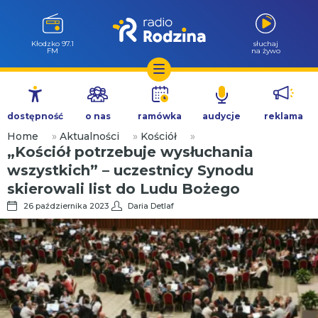
Kłodzko 97.1
słuchaj
FM
na żywo
Przejdź
do
dostępność
o nas
ramówka
audycje
reklama
treści
Home
»
Aktualności
»
Kościół
»
„Kościół potrzebuje wysłuchania
wszystkich” – uczestnicy Synodu
skierowali list do Ludu Bożego
26 października 2023
Daria Detlaf