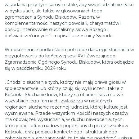
zasiadania przy tym samym stole, aby wziąć udział nie tylko
w dyskusjach, ale także w głosowaniach tego
zgromadzenia Synodu Biskupów. Razem, w
komplementarności naszych powołań, charyzmatów i
posług, intensywnie słuchaliśmy słowa Bożego i
doświadczeń innych” – napisali uczestnicy Synodu.
W dokumencie podkreślono potrzebę dalszego słuchania w
przygotowaniu do końcowej sesji XVI Zwyczajnego
Zgromadzenia Ogólnego Synodu Biskupów, która odbędzie
się w październiku 2024 roku.
„Chodzi o słuchanie tych, którzy nie mają prawa głosu w
społeczeństwie lub którzy czują się wykluczeni, także z
Kościoła. Słuchanie ludzi, którzy są ofiarami rasizmu we
wszystkich jego formach, zwłaszcza w niektórych
regionach, słuchanie rdzennej ludności, której kultura jest
wyśmiewana. Przede wszystkim Kościół naszych czasów
ma obowiązek wysłuchania, w duchu nawrócenia, tych,
którzy padli ofiarą nadużyć popełnionych przez członków
Kościoła, oraz podjęcia konkretnego i strukturalnego
zobowiązania, aby zapewnić, że to się nie powtórzy” – piszą