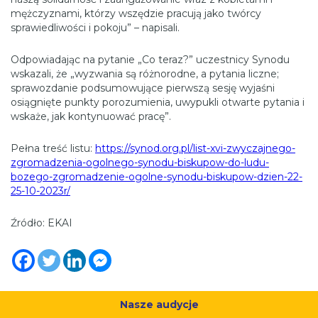
mężczyznami, którzy wszędzie pracują jako twórcy
sprawiedliwości i pokoju” – napisali.
Odpowiadając na pytanie „Co teraz?” uczestnicy Synodu
wskazali, że „wyzwania są różnorodne, a pytania liczne;
sprawozdanie podsumowujące pierwszą sesję wyjaśni
osiągnięte punkty porozumienia, uwypukli otwarte pytania i
wskaże, jak kontynuować pracę”.
Pełna treść listu:
https://synod.org.pl/list-xvi-zwyczajnego-
zgromadzenia-ogolnego-synodu-biskupow-do-ludu-
bozego-zgromadzenie-ogolne-synodu-biskupow-dzien-22-
25-10-2023r/
Źródło: EKAI
Nasze audycje