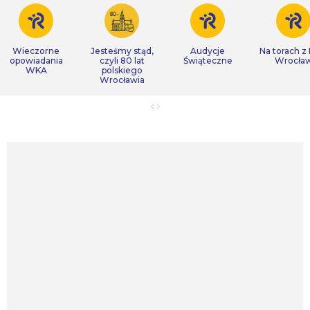
Wieczorne
Jesteśmy stąd,
Audycje
Na torach z
opowiadania
czyli 80 lat
Świąteczne
Wrocła
WKA
polskiego
Wrocławia