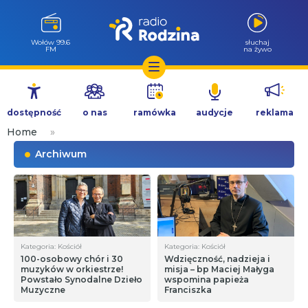
Wołów 99.6
słuchaj
FM
na żywo
Przejdź
do
dostępność
o nas
ramówka
audycje
reklama
treści
Home
»
Archiwum
Kategoria: Kościół
Kategoria: Kościół
100-osobowy chór i 30
Wdzięczność, nadzieja i
muzyków w orkiestrze!
misja – bp Maciej Małyga
Powstało Synodalne Dzieło
wspomina papieża
Muzyczne
Franciszka