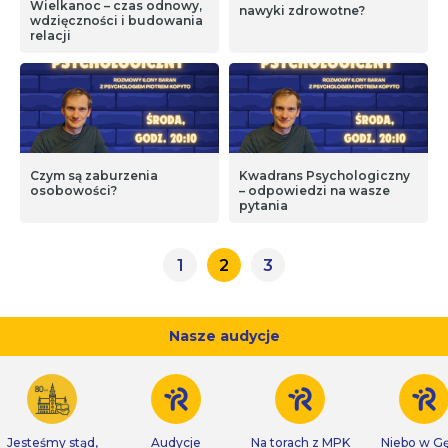
Wielkanoc – czas odnowy,
nawyki zdrowotne?
wdzięczności i budowania
relacji
Czym są zaburzenia
Kwadrans Psychologiczny
osobowości?
– odpowiedzi na wasze
pytania
1
2
3
Nasze audycje
Jesteśmy stąd,
Audycje
Na torach z MPK
Niebo w Gę