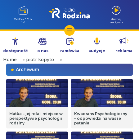
Wołów 99.6
słuchaj
FM
na żywo
Przejdź
do
dostępność
o nas
ramówka
audycje
reklama
treści
Home
»
piotr kopyto
»
Archiwum
Matka – jej rola i miejsce w
Kwadrans Psychologiczny
perspektywie psychologii
– odpowiedzi na wasze
rodziny
pytania