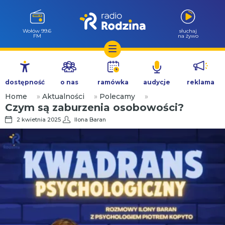
Wołów 99.6
słuchaj
FM
na żywo
Przejdź
do
dostępność
o nas
ramówka
audycje
reklama
treści
Home
»
Aktualności
»
Polecamy
»
Czym są zaburzenia osobowości?
2 kwietnia 2025
Ilona Baran