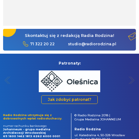
Skontaktuj się z redakcją Radia Rodzina!
71 322 20 22
studio@radiorodzina.pl
Patronaty:
Jak zdobyć patronat?
Radio Rodzina utrzymuje się z
© Radio Rodzina 2018 |
dobrowolnych wpłat radiosłuchaczy.
Grupa Medialna JOHANNEUM
numer rachunku bankowego:
Radio Rodzina
Johanneum - grupa medialna
Archidiecezji Wrocławskiej
ul. Katedralna 4, 50-328 Wrocław
69 1600 1462 1813 6262 6000 0001