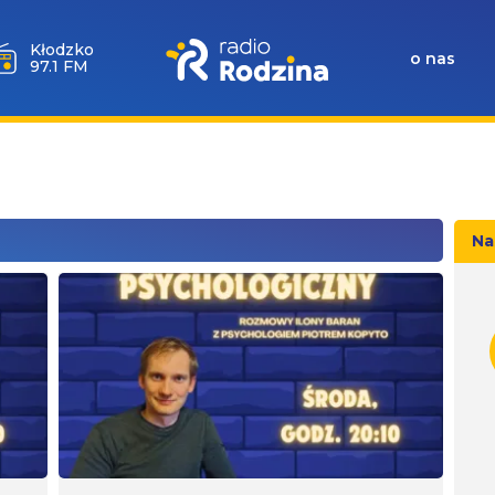
Wołów
o nas
99.6 FM
Na