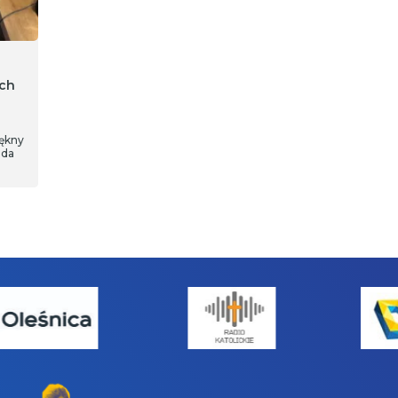
ych
iękny
ada