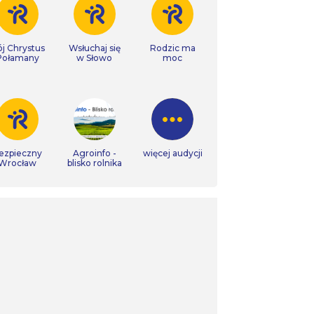
j Chrystus
Wsłuchaj się
Rodzic ma
Połamany
w Słowo
moc
ezpieczny
Agroinfo -
więcej audycji
Wrocław
blisko rolnika