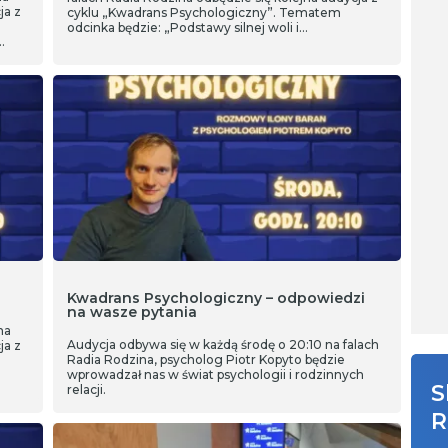
ja z
cyklu „Kwadrans Psychologiczny”. Tematem
odcinka będzie: „Podstawy silnej woli i
samodyscypliny – część II”.
Kwadrans Psychologiczny – odpowiedzi
na wasze pytania
na
Audycja odbywa się w każdą środę o 20:10 na falach
ja z
Radia Rodzina, psycholog Piotr Kopyto będzie
wprowadzał nas w świat psychologii i rodzinnych
S
relacji.
R