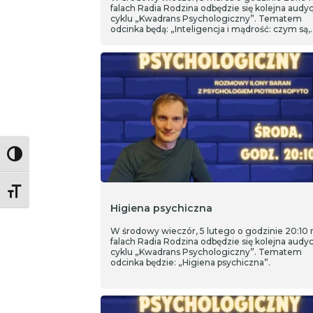
falach Radia Rodzina odbędzie się kolejna audyc
cyklu „Kwadrans Psychologiczny”. Tematem
odcinka będą: „Inteligencja i mądrość: czym są,
czym się różnią i dlaczego przydają się nam w
życiu?”.
Toggle High Contrast
Toggle Font size
Higiena psychiczna
W środowy wieczór, 5 lutego o godzinie 20:10 
falach Radia Rodzina odbędzie się kolejna audyc
cyklu „Kwadrans Psychologiczny”. Tematem
odcinka będzie: „Higiena psychiczna”.