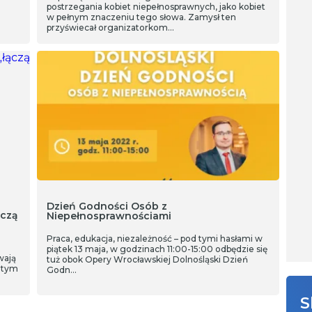
postrzegania kobiet niepełnosprawnych, jako kobiet
w pełnym znaczeniu tego słowa. Zamysł ten
przyświecał organizatorkom…
Dzień Godności Osób z
ączą
Niepełnosprawnościami
Praca, edukacja, niezależność – pod tymi hasłami w
piątek 13 maja, w godzinach 11:00-15:00 odbędzie się
wają
tuż obok Opery Wrocławskiej Dolnośląski Dzień
w tym
Godn…
S