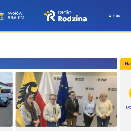
Wołów
o nas
99.6 FM
Na
Dz