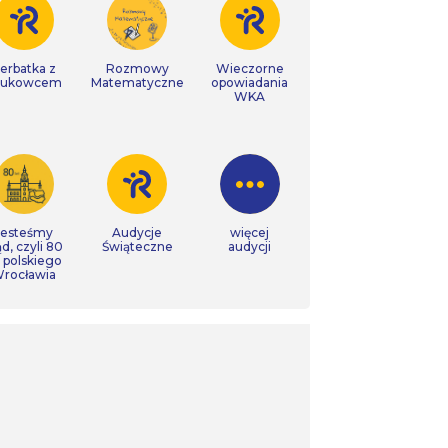
erbatka z
Rozmowy
Wieczorne
aukowcem
Matematyczne
opowiadania
WKA
Jesteśmy
Audycje
więcej
ąd, czyli 80
Świąteczne
audycji
t polskiego
rocławia