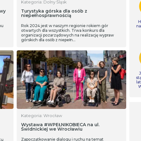
Kategoria: Dolny Śląsk
wy
Turystyka górska dla osób z
niepełnosprawnością
H
mu
Rok 2024 jest w naszym regionie rokiem gór
n
otwartych dla wszystkich. Trwa konkurs dla
organizacji pozarządowych na realizację wypraw
górskich dla osób z niepełn…
st
la
W
Kategoria: Wrocław
Wystawa #WPEŁNIKOBIECA na ul.
Świdnickiej we Wrocławiu
Zapoczątkowanie dialogu i ruchu na temat
tu