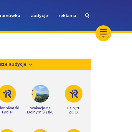
ramówka
audycje
reklama
menu
sze audycje
iennikarski
Wakacje na
Halo, tu
Tygiel
Dolnym Śląsku
ZOO!