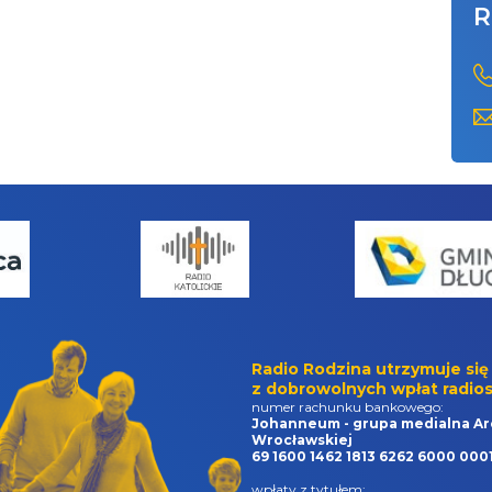
R
Radio Rodzina utrzymuje się
z dobrowolnych wpłat radios
numer rachunku bankowego:
Johanneum - grupa medialna Ar
Wrocławskiej
69 1600 1462 1813 6262 6000 000
wpłaty z tytułem: