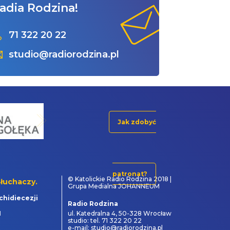
adia Rodzina!
71 322 20 22
studio@radiorodzina.pl
Jak zdobyć
patronat?
© Katolickie Radio Rodzina 2018 |
łuchaczy.
Grupa Medialna JOHANNEUM
chidiecezji
Radio Rodzina
1
ul. Katedralna 4, 50-328 Wrocław
studio: tel. 71 322 20 22
e-mail: studio@radiorodzina.pl