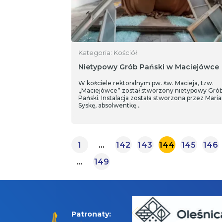
Kategoria: Kościół
Nietypowy Grób Pański w Maciejówce
W kościele rektoralnym pw. św. Macieja, tzw.
„Maciejówce” został stworzony nietypowy Gró
Pański. Instalacja została stworzona przez Mari
Syskę, absolwentkę…
1
…
142
143
144
145
146
…
149
Patronaty: