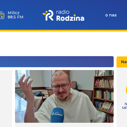
Milicz
o nas
88.5 FM
Na
N
MP