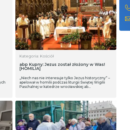
Kategoria: Kościół
abp Kupny: Jezus został złożony w Was!
[HOMILIA]
„Niech nas nie interesuje tylko Jezus historyczny” –
ych
apelował w homilii podczas liturgii Świętej Wigilii
Paschalnej w katedrze wrocławskiej ab…