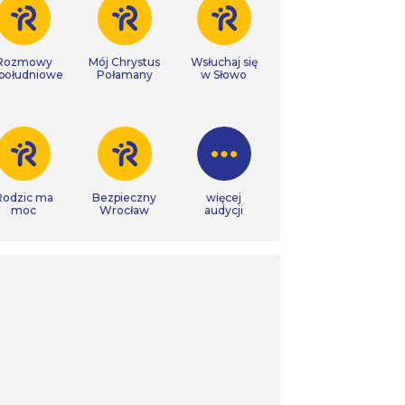
Rozmowy
Mój Chrystus
Wsłuchaj się
południowe
Połamany
w Słowo
Rodzic ma
Bezpieczny
więcej
moc
Wrocław
audycji