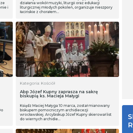
rze
działania wokół muzyki, liturgii oraz edukacji
nie i
liturgicznej młodych pokoleń, organizuje nieszpory
łacińskie z chorałem…
Kategoria: Kościół
Abp Józef Kupny zaprasza na sakrę
biskupią ks. Macieja Małygi
Ksiądz Maciej Małyga 10 marca, został mianowany
Do
biskupem pomocniczym archidiecezji
wrocławskiej. Arcybiskup Józef Kupny skierował list
S
do wiernych archidie…
R