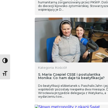
humanitarną zorganizowany przez PKWP. Dot
do diecezji kijowsko-żytomierskiej. Stowarzysze
wspierający je D…
Toggle High Contrast
Kategoria: Kościół
Toggle Font size
S. Maria Czepiel CSSE i postulantka
Monika: Co nam daje ta beatyfikacja?
Do beatyfikacji elżbietanek s. Paschalis Jahn i jej
współsióstr pozostały niespełna dwa miesiące. 
Wrocławia przyjedzie delegacja z Watykanu, a
wydarzeniu tow…