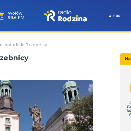
Wołów
o nas
99.6 FM
mi dotarli do Trzebnicy
rzebnicy
Na
st
la
W