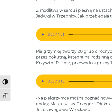
Z modlitwą w sercu i pieśnią na ustac
Jadwigi w Trzebnicy. Jak przebiegała t
Pielgrzymkę tworzy 20 grup o różnyc
przez pokutną, katedralną, rodzinną 
Krzysztof Piskorz, przewodnik grupy 1
Toggle High Contrast
Toggle Font size
-Na pielgrzymce można poznać nowyc
dodają Mateusz i ks. Grzegorz Dłużniak
Jezusowego we Wrocławiu.