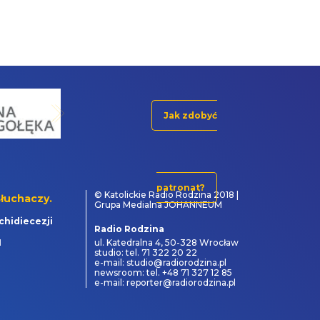
Jak zdobyć
patronat?
© Katolickie Radio Rodzina 2018 |
łuchaczy.
Grupa Medialna JOHANNEUM
chidiecezji
Radio Rodzina
1
ul. Katedralna 4, 50-328 Wrocław
studio: tel. 71 322 20 22
e-mail: studio@radiorodzina.pl
newsroom: tel. +48 71 327 12 85
e-mail: reporter@radiorodzina.pl