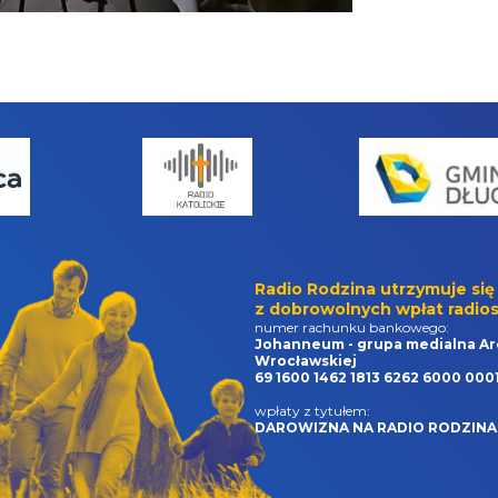
Radio Rodzina utrzymuje się
z dobrowolnych wpłat radios
numer rachunku bankowego:
Johanneum - grupa medialna Ar
Wrocławskiej
69 1600 1462 1813 6262 6000 000
wpłaty z tytułem:
DAROWIZNA NA RADIO RODZINA