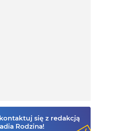
kontaktuj się z redakcją
adia Rodzina!