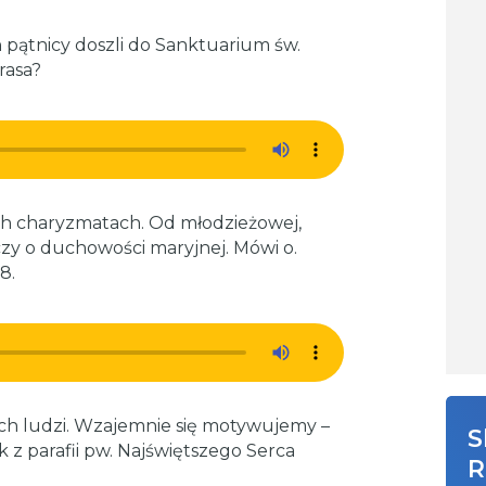
h pątnicy doszli do Sanktuarium św.
rasa?
h charyzmatach. Od młodzieżowej,
czy o duchowości maryjnej. Mówi o.
8.
h ludzi. Wzajemnie się motywujemy –
S
 z parafii pw. Najświętszego Serca
R