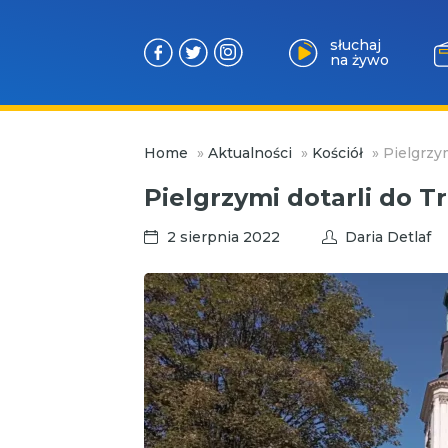
słuchaj
na żywo
Przejdź
Home
»
Aktualności
»
Kościół
»
Pielgrzy
do
treści
Pielgrzymi dotarli do T
2 sierpnia 2022
Daria Detlaf