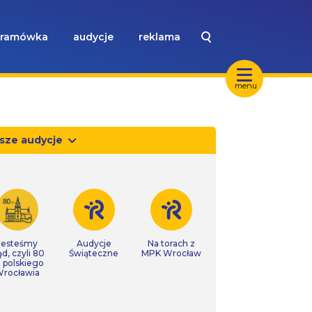
ramówka
audycje
reklama
menu
sze audycje
Jesteśmy
Audycje
Na torach z
ąd, czyli 80
Świąteczne
MPK Wrocław
t polskiego
rocławia