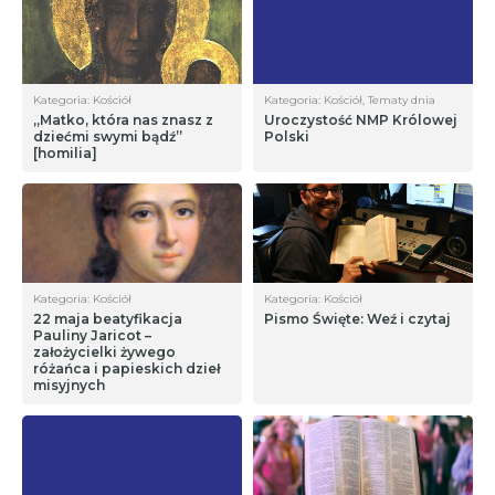
Kategoria: Kościół
Kategoria: Kościół, Tematy dnia
„Matko, która nas znasz z
Uroczystość NMP Królowej
dziećmi swymi bądź”
Polski
[homilia]
Kategoria: Kościół
Kategoria: Kościół
22 maja beatyfikacja
Pismo Święte: Weź i czytaj
Pauliny Jaricot –
założycielki żywego
różańca i papieskich dzieł
misyjnych