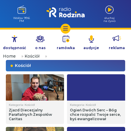
Wołów 99.6
słuchaj
FM
na żywo
Przejdź
do
dostępność
o nas
ramówka
audycje
reklama
treści
Home
»
Kościół
»
Kościół
Kategoria: Kościół
Kategoria: Kościół
Zjazd Diecezjalny
Ogień Dwóch Serc – Bóg
Parafialnych Zespołów
chce rozpalić Twoje serce,
Caritas
byś ewangelizował