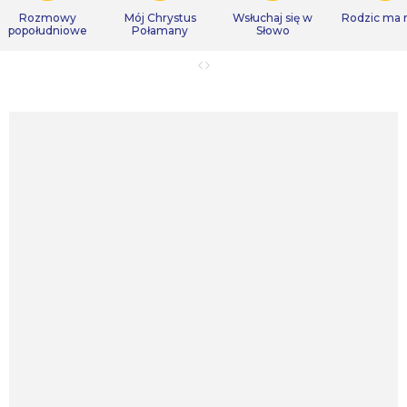
Rozmowy
Mój Chrystus
Wsłuchaj się w
Rodzic ma
popołudniowe
Połamany
Słowo