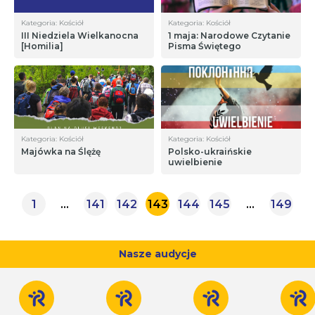
Kategoria: Kościół
Kategoria: Kościół
III Niedziela Wielkanocna
1 maja: Narodowe Czytanie
[Homilia]
Pisma Świętego
Kategoria: Kościół
Kategoria: Kościół
Majówka na Ślężę
Polsko-ukraińskie
uwielbienie
1
…
141
142
143
144
145
…
149
Nasze audycje