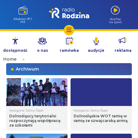
Kłodzko 97.1
słuchaj
FM
na żywo
Przejdź
do
dostępność
o nas
ramówka
audycje
reklama
treści
Home
»
Archiwum
Kategoria: Dolny Śląsk
Kategoria: Dolny Śląsk
Dolnośląscy terytorialsi
Dolnośląskie WOT ramię w
rozpoczynają współpracę
ramię ze szwajcarską armią
ze szkołami