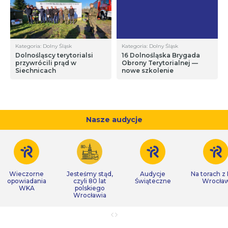
Kategoria: Dolny Śląsk
Kategoria: Dolny Śląsk
Dolnośląscy terytorialsi
16 Dolnośląska Brygada
przywrócili prąd w
Obrony Terytorialnej —
Siechnicach
nowe szkolenie
Nasze audycje
Wieczorne
Jesteśmy stąd,
Audycje
Na torach z
opowiadania
czyli 80 lat
Świąteczne
Wrocła
WKA
polskiego
Wrocławia