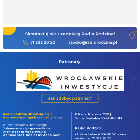
Skontaktuj się z redakcją Radia Rodzina!
71 322 20 22
studio@radiorodzina.pl
Patronaty:
Jak zdobyć patronat?
Radio Rodzina utrzymuje się z
© Radio Rodzina 2018 |
dobrowolnych wpłat radiosłuchaczy.
Grupa Medialna JOHANNEUM
numer rachunku bankowego:
Radio Rodzina
Johanneum - grupa medialna
Archidiecezji Wrocławskiej
ul. Katedralna 4, 50-328 Wrocław
69 1600 1462 1813 6262 6000 0001
studio: tel. 71 322 20 22