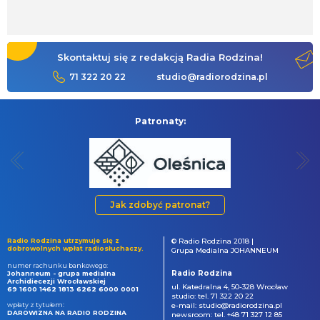
Skontaktuj się z redakcją Radia Rodzina!
71 322 20 22
studio@radiorodzina.pl
Patronaty:
Jak zdobyć patronat?
Radio Rodzina utrzymuje się z
© Radio Rodzina 2018 |
dobrowolnych wpłat radiosłuchaczy.
Grupa Medialna JOHANNEUM
numer rachunku bankowego:
Radio Rodzina
Johanneum - grupa medialna
Archidiecezji Wrocławskiej
ul. Katedralna 4, 50-328 Wrocław
69 1600 1462 1813 6262 6000 0001
studio: tel. 71 322 20 22
wpłaty z tytułem:
e-mail: studio@radiorodzina.pl
DAROWIZNA NA RADIO RODZINA
newsroom: tel. +48 71 327 12 85