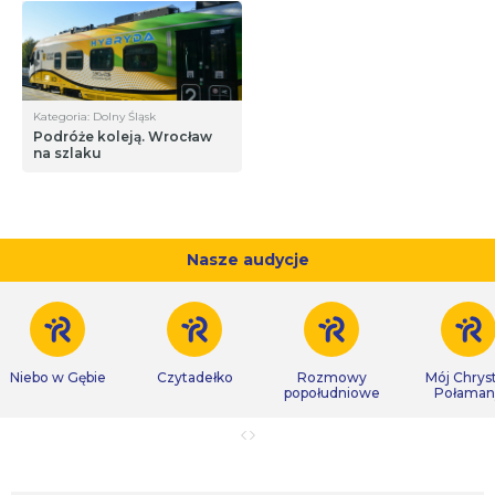
Kategoria: Dolny Śląsk
Podróże koleją. Wrocław
na szlaku
Nasze audycje
Niebo w Gębie
Czytadełko
Rozmowy
Mój Chrys
popołudniowe
Połaman