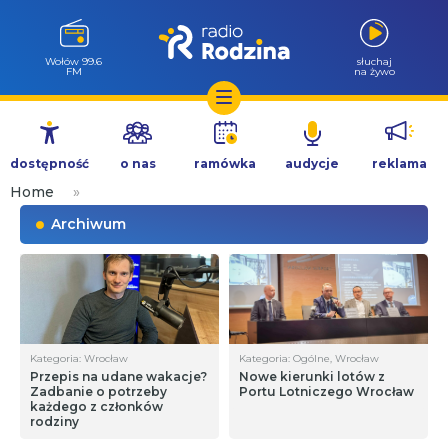
Wołów 99.6
słuchaj
FM
na żywo
Przejdź
do
dostępność
o nas
ramówka
audycje
reklama
treści
Home
»
Archiwum
Kategoria: Wrocław
Kategoria: Ogólne, Wrocław
Przepis na udane wakacje?
Nowe kierunki lotów z
Zadbanie o potrzeby
Portu Lotniczego Wrocław
każdego z członków
rodziny