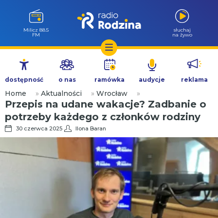
Milicz 88.5
słuchaj
FM
na żywo
Przejdź
do
dostępność
o nas
ramówka
audycje
reklama
treści
Home
»
Aktualności
»
Wrocław
»
Przepis na udane wakacje? Zadbanie o
potrzeby każdego z członków rodziny
30 czerwca 2025
Ilona Baran