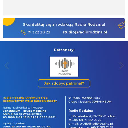
Skontaktuj się z redakcją Radia Rodzina!
71 322 20 22
studio@radiorodzina.pl
Patronaty:
Jak zdobyć patronat?
Radio Rodzina utrzymuje się z
© Radio Rodzina 2018 |
dobrowolnych wpłat radiosłuchaczy.
Grupa Medialna JOHANNEUM
numer rachunku bankowego:
Radio Rodzina
Johanneum - grupa medialna
Archidiecezji Wrocławskiej
ul. Katedralna 4, 50-328 Wrocław
69 1600 1462 1813 6262 6000 0001
studio: tel. 71 322 20 22
wpłaty z tytułem:
e-mail: studio@radiorodzina.pl
DAROWIZNA NA RADIO RODZINA
newsroom: tel. +48 71 327 12 85