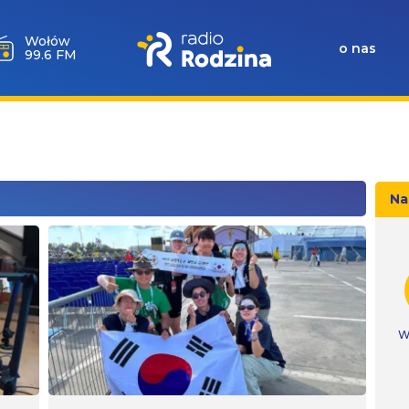
Wołów
o nas
99.6 FM
Na
W