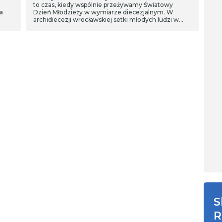
to czas, kiedy wspólnie przeżywamy Światowy
a
Dzień Młodzieży w wymiarze diecezjalnym. W
archidiecezji wrocławskiej setki młodych ludzi w
ramach Niedzieli Młodych uczestniczy we wspólnej
modlitwie, warsztatach i nie tylko.
S
R