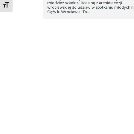
młodzież szkolną i licealną z archidiecezji
Toggle Font size
wrocławskiej do udziału w spotkaniu młodych n
Ślęży k. Wrocławia. To…