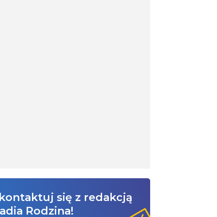
kontaktuj się z redakcją
adia Rodzina!