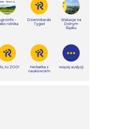
Agroinfo -
Dziennikarski
Wakacje na
isko rolnika
Tygiel
Dolnym
Śląsku
lo, tu ZOO!
Herbatka z
więcej audycji
naukowcem