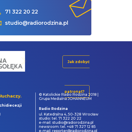
71 322 20 22
studio@radiorodzina.pl
Jak zdobyć
patronat?
© Katolickie Radio Rodzina 2018 |
łuchaczy.
Grupa Medialna JOHANNEUM
chidiecezji
Radio Rodzina
1
ul. Katedralna 4, 50-328 Wrocław
studio: tel. 71 322 20 22
e-mail: studio@radiorodzina.pl
newsroom: tel. +48 71 327 12 85
e-mail: reporter@radiorodzina.pl