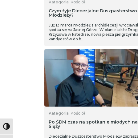
Kategoria: Kościół
Czym żyje Diecezjalne Duszpasterstwo
Młodzieży?
Już 13 marca młodzież z archidiecezji wrocławsk
spotka się na Jasnej Górze. W planie także Drog
Krzyżowa w katedrze, nowa piesza pielgrzymk
kandydatów do b…
Kategoria: Kościół
Po ŚDM czas na spotkanie młodych na
Ślęży
Toggle High Contrast
Diecezjalne Duszpasterstwo Młodzieży zaprasz