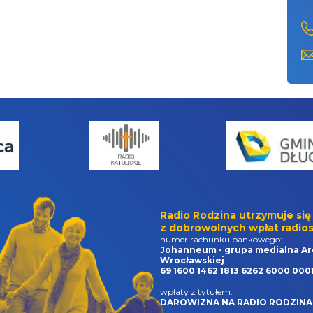
Radio Rodzina utrzymuje się
z dobrowolnych wpłat radios
numer rachunku bankowego:
Johanneum - grupa medialna Ar
Wrocławskiej
69 1600 1462 1813 6262 6000 000
wpłaty z tytułem:
DAROWIZNA NA RADIO RODZINA