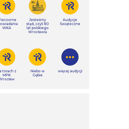
ieczorne
Jesteśmy
Audycje
owiadania
stąd, czyli 80
Świąteczne
WKA
lat polskiego
Wrocławia
a torach z
Niebo w
więcej audycji
MPK
Gębie
Wrocław