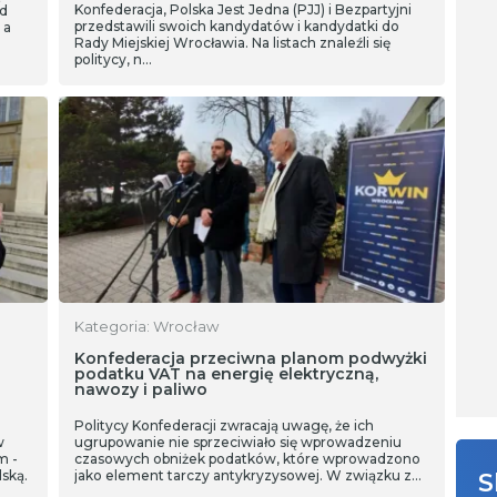
Konfederacja, Polska Jest Jedna (PJJ) i Bezpartyjni
ad
przedstawili swoich kandydatów i kandydatki do
 a
Rady Miejskiej Wrocławia. Na listach znaleźli się
politycy, n…
Kategoria: Wrocław
Konfederacja przeciwna planom podwyżki
podatku VAT na energię elektryczną,
nawozy i paliwo
Politycy Konfederacji zwracają uwagę, że ich
w
ugrupowanie nie sprzeciwiało się wprowadzeniu
m -
czasowych obniżek podatków, które wprowadzono
ską.
jako element tarczy antykryzysowej. W związku z
S
końcem funkcjonowania tarczy w obecnej formie,