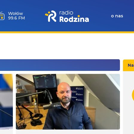
Wołów
o nas
99.6 FM
Na