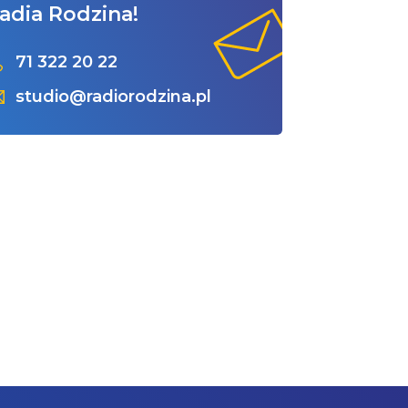
adia Rodzina!
71 322 20 22
studio@radiorodzina.pl