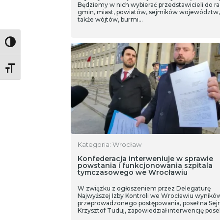
Będziemy w nich wybierać przedstawicieli do r
gmin, miast, powiatów, sejmików województw,
także wójtów, burmi…
Toggle High Contrast
Toggle Font size
Kategoria: Wrocław
Konfederacja interweniuje w sprawie
powstania i funkcjonowania szpitala
tymczasowego we Wrocławiu
W związku z ogłoszeniem przez Delegaturę
Najwyższej Izby Kontroli we Wrocławiu wynikó
przeprowadzonego postępowania, poseł na Sej
Krzysztof Tuduj, zapowiedział interwencję posel