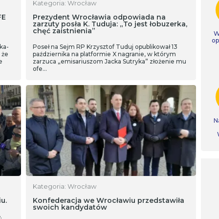
Kategoria: Wrocław
FE
Prezydent Wrocławia odpowiada na
zarzuty posła K. Tuduja: „To jest łobuzerka,
chęć zaistnienia”
W
op
ka-
Poseł na Sejm RP Krzysztof Tuduj opublikował 13
 że
października na platformie X nagranie, w którym
e
zarzuca „emisariuszom Jacka Sutryka” złożenie mu
ofe…
N
Kategoria: Wrocław
u.
Konfederacja we Wrocławiu przedstawiła
swoich kandydatów
.