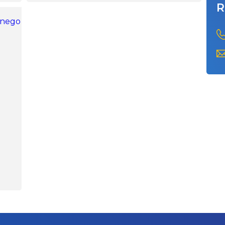
R
są przeciwni zbyt szybkiemu ich zdaniem,
powrotowi wyższych stawek VAT.
en z