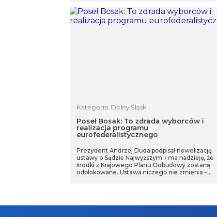
Kategoria: Dolny Śląsk
Poseł Bosak: To zdrada wyborców i
realizacja programu
eurofederalistycznego
Prezydent Andrzej Duda podpisał nowelizację
ustawy o Sądzie Najwyższym i ma nadzieję, że
środki z Krajowego Planu Odbudowy zostaną
odblokowane. Ustawa niczego nie zmienia –
komentuje poseł na sejm Krzysztof Bosak – jed
liderów Konfederacji. Z Krzysztofem Bosakiem
rozmawiamy także o inflacji czy wyborach.