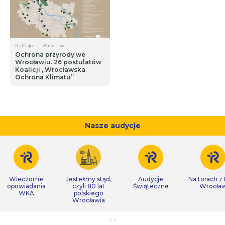
Kategoria: Wrocław
Ochrona przyrody we
Wrocławiu. 26 postulatów
Koalicji „Wrocławska
Ochrona Klimatu”
Nasze audycje
Wieczorne
Jesteśmy stąd,
Audycje
Na torach z
opowiadania
czyli 80 lat
Świąteczne
Wrocła
WKA
polskiego
Wrocławia