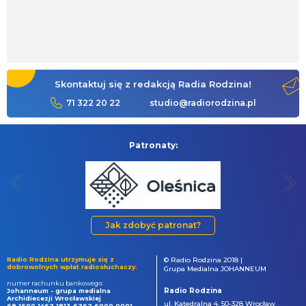
Skontaktuj się z redakcją Radia Rodzina!
71 322 20 22
studio@radiorodzina.pl
Patronaty:
Jak zdobyć patronat?
Radio Rodzina utrzymuje się z
© Radio Rodzina 2018 |
dobrowolnych wpłat radiosłuchaczy.
Grupa Medialna JOHANNEUM
numer rachunku bankowego:
Radio Rodzina
Johanneum - grupa medialna
Archidiecezji Wrocławskiej
ul. Katedralna 4, 50-328 Wrocław
69 1600 1462 1813 6262 6000 0001