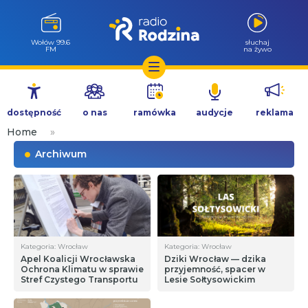
Wołów 99.6
słuchaj
FM
na żywo
Przejdź
do
dostępność
o nas
ramówka
audycje
reklama
treści
Home
»
Archiwum
Kategoria: Wrocław
Kategoria: Wrocław
Apel Koalicji Wrocławska
Dziki Wrocław — dzika
Ochrona Klimatu w sprawie
przyjemność, spacer w
Stref Czystego Transportu
Lesie Sołtysowickim