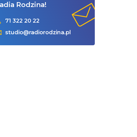
adia Rodzina!
71 322 20 22
studio@radiorodzina.pl