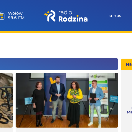
Milicz
o nas
88.5 FM
Na
Ma