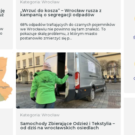
Kategoria: Wrocław
ję
„Wrzuć do kosza” – Wrocław rusza z
uż
kampanią o segregacji odpadów
68% odpadów trafiających do czarnych pojemników
ów
we Wrocławiu nie powinno się tam znaleźć. To
go
pokazuje skalę problemu, z którym miasto
o
postanowiło zmierzyć się p…
Kategoria: Wrocław
Samochody Zbierające Odzież i Tekstylia –
od dziś na wrocławskich osiedlach