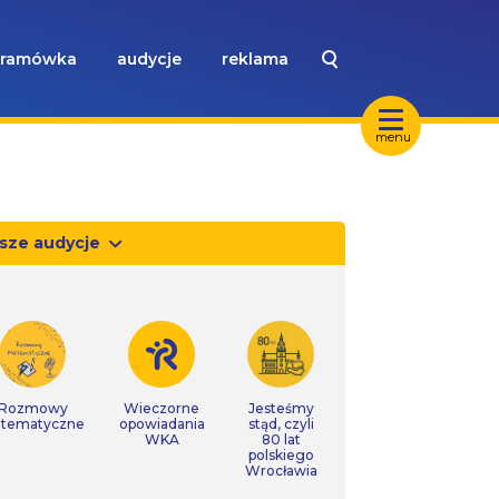
ramówka
audycje
reklama
menu
sze audycje
Rozmowy
Wieczorne
Jesteśmy
tematyczne
opowiadania
stąd, czyli
WKA
80 lat
polskiego
Wrocławia