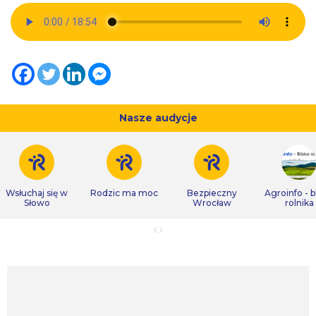
Nasze audycje
Wsłuchaj się w
Rodzic ma moc
Bezpieczny
Agroinfo - b
Słowo
Wrocław
rolnika