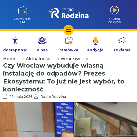
Wołów 99.6
słuchaj
FM
na żywo
Przejdź
do
dostępność
o nas
ramówka
audycje
reklama
treści
Home
»
Aktualności
»
Wrocław
»
Czy Wrocław wybuduje własną
instalację do odpadów? Prezes
Ekosystemu: To już nie jest wybór, to
konieczność
12 maja 2026
Radio Rodzina