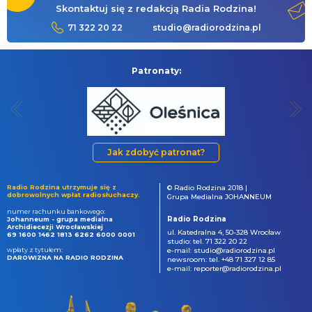
Skontaktuj się z redakcją Radia Rodzina!
71 322 20 22
studio@radiorodzina.pl
Patronaty:
Jak zdobyć patronat?
Radio Rodzina utrzymuje się z
© Radio Rodzina 2018 |
dobrowolnych wpłat radiosłuchaczy.
Grupa Medialna JOHANNEUM
numer rachunku bankowego:
Radio Rodzina
Johanneum - grupa medialna
Archidiecezji Wrocławskiej
ul. Katedralna 4, 50-328 Wrocław
69 1600 1462 1813 6262 6000 0001
studio: tel. 71 322 20 22
wpłaty z tytułem:
e-mail: studio@radiorodzina.pl
DAROWIZNA NA RADIO RODZINA
newsroom: tel. +48 71 327 12 85
e-mail: reporter@radiorodzina.pl