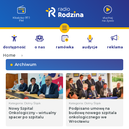
Kłodzko 97.1
słuchaj
FM
na żywo
Przejdź
do
dostępność
o nas
ramówka
audycje
reklama
treści
Home
»
Archiwum
Kategoria: Dolny Śląsk
Kategoria: Dolny Śląsk
Nowy Szpital
Podpisano umowę na
Onkologiczny – wirtualny
budowę nowego szpitala
spacer po szpitalu
onkologicznego we
Wrocławiu