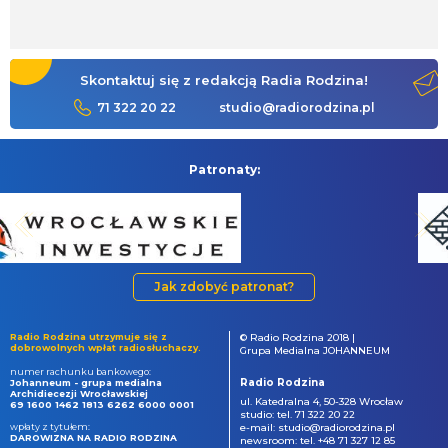
Skontaktuj się z redakcją Radia Rodzina!
71 322 20 22
studio@radiorodzina.pl
Patronaty:
Jak zdobyć patronat?
Radio Rodzina utrzymuje się z
© Radio Rodzina 2018 |
dobrowolnych wpłat radiosłuchaczy.
Grupa Medialna JOHANNEUM
numer rachunku bankowego:
Radio Rodzina
Johanneum - grupa medialna
Archidiecezji Wrocławskiej
ul. Katedralna 4, 50-328 Wrocław
69 1600 1462 1813 6262 6000 0001
studio: tel. 71 322 20 22
wpłaty z tytułem:
e-mail: studio@radiorodzina.pl
DAROWIZNA NA RADIO RODZINA
newsroom: tel. +48 71 327 12 85