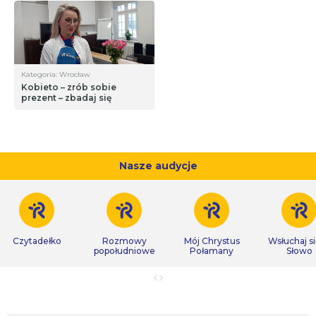
Kategoria: Wrocław
Kobieto – zrób sobie
prezent – zbadaj się
Nasze audycje
Czytadełko
Rozmowy
Mój Chrystus
Wsłuchaj s
popołudniowe
Połamany
Słowo