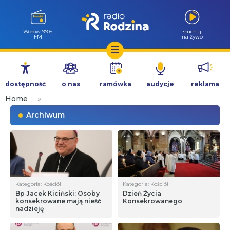
Wołów 99.6
słuchaj
FM
na żywo
Przejdź
do
dostępność
o nas
ramówka
audycje
reklama
treści
Home
»
Archiwum
Kategoria: Kościół
Kategoria: Kościół
Bp Jacek Kiciński: Osoby
Dzień Życia
konsekrowane mają nieść
Konsekrowanego
nadzieję