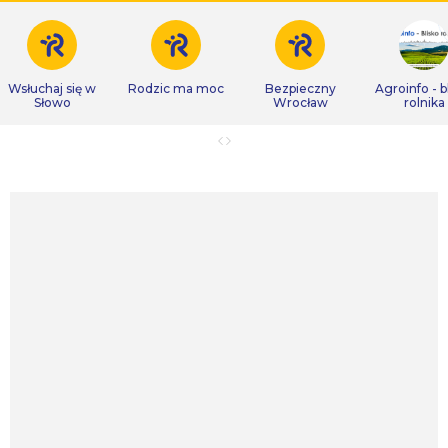
Wsłuchaj się w
Rodzic ma moc
Bezpieczny
Agroinfo - b
Słowo
Wrocław
rolnika