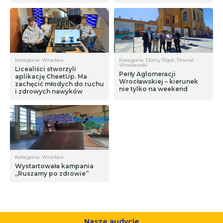
Kategoria: Wrocław
Kategoria: Dolny Śląsk, Powiat
Wrocławski
Licealiści stworzyli
Perły Aglomeracji
aplikację CheetUp. Ma
Wrocławskiej – kierunek
zachęcić młodych do ruchu
nie tylko na weekend
i zdrowych nawyków
Kategoria: Wrocław
Wystartowała kampania
„Ruszamy po zdrowie”
Nasze audycje