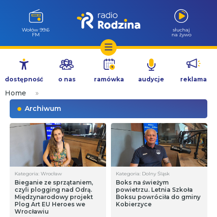
Wołów 99.6
słuchaj
FM
na żywo
Przejdź
do
dostępność
o nas
ramówka
audycje
reklama
treści
Home
»
Archiwum
Kategoria: Wrocław
Kategoria: Dolny Śląsk
Bieganie ze sprzątaniem,
Boks na świeżym
czyli plogging nad Odrą.
powietrzu. Letnia Szkoła
Międzynarodowy projekt
Boksu powróciła do gminy
Plog Art EU Heroes we
Kobierzyce
Wrocławiu