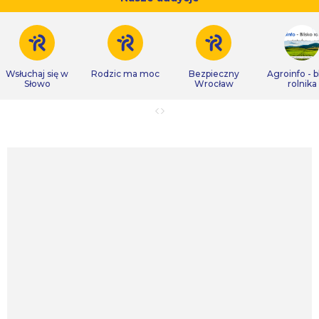
Wsłuchaj się w
Rodzic ma moc
Bezpieczny
Agroinfo - b
Słowo
Wrocław
rolnika