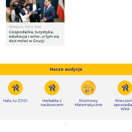
Kategoria: Dolny Śląsk
Gospodarka, turystyka,
edukacja i wino…o tym się
dziś mówi w Gruzji
Nasze audycje
Halo, tu ZOO!
Herbatka z
Rozmowy
Wieczor
naukowcem
Matematyczne
opowiada
WKA