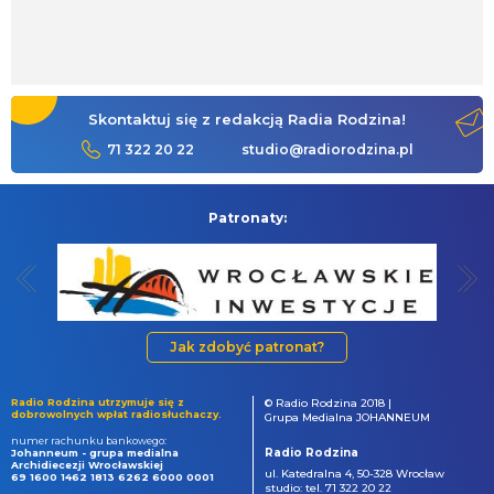
Skontaktuj się z redakcją Radia Rodzina!
71 322 20 22
studio@radiorodzina.pl
Patronaty:
Jak zdobyć patronat?
Radio Rodzina utrzymuje się z
© Radio Rodzina 2018 |
dobrowolnych wpłat radiosłuchaczy.
Grupa Medialna JOHANNEUM
numer rachunku bankowego:
Radio Rodzina
Johanneum - grupa medialna
Archidiecezji Wrocławskiej
ul. Katedralna 4, 50-328 Wrocław
69 1600 1462 1813 6262 6000 0001
studio: tel. 71 322 20 22