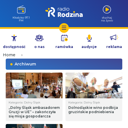
Kłodzko 97.1
słuchaj
FM
na żywo
Przejdź
do
dostępność
o nas
ramówka
audycje
reklama
treści
Home
»
Archiwum
Kategoria: Dolny Śląsk
Kategoria: Dolny Śląsk
„Dolny Śląsk ambasadorem
Dolnośląskie wino podbija
Gruzji w UE” – zakończyła
gruzińskie podniebienia
się misja gospodarcza