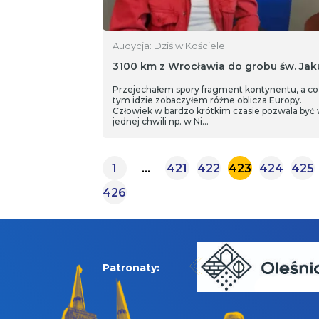
Audycja: Dziś w Kościele
3100 km z Wrocławia do grobu św. Ja
Przejechałem spory fragment kontynentu, a co
tym idzie zobaczyłem różne oblicza Europy.
Człowiek w bardzo krótkim czasie pozwala być
jednej chwili np. w Ni…
1
…
421
422
423
424
425
426
Patronaty: