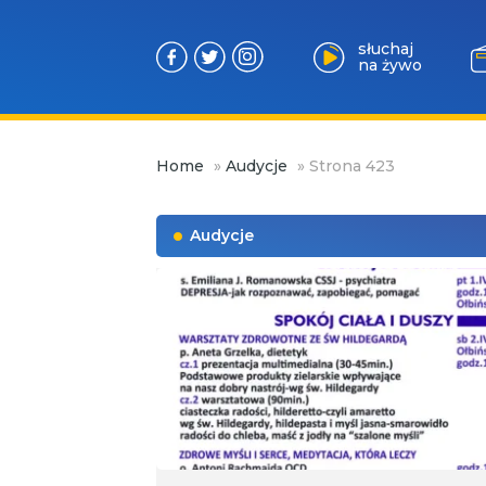
słuchaj
na żywo
Przejdź
Home
»
Audycje
»
Strona 423
do
treści
Audycje