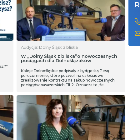
R
Audycja: Dolny Śląsk z bliska
W „Dolny Śląsk z bliska”o nowoczesnych
pociągach dla Dolnoślązaków
sz?”
Koleje Dolnośląskie podpisały z bydgoską Pesą
porozumienie, które pozwoli na całościowe
zrealizowanie kontraktu na zakup nowoczesnych
pociągów pasażerskich Elf 2. Oznacza to, że
dolnośląski przewoźnik stał się tym samym
posiadaczem największej floty pojazdów tego typu
w Polsce i będzie w sumie dysponował 25 sztukami
o łącznej wartości 726 mln zł brutto.