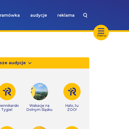
ramówka
audycje
reklama
menu
sze audycje
iennikarski
Wakacje na
Halo, tu
Tygiel
Dolnym Śląsku
ZOO!