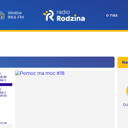
Milicz
o nas
88.5 FM
Na
Dz