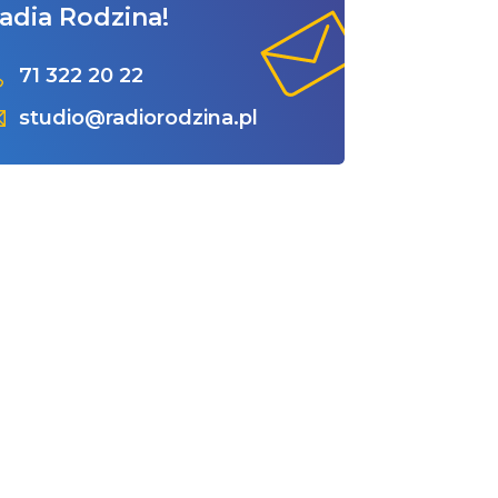
adia Rodzina!
71 322 20 22
studio@radiorodzina.pl