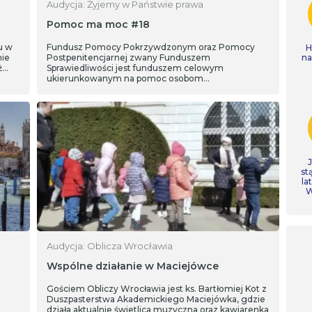
Audycja: Żyjemy w Państwie prawa
Pomoc ma moc #18
u w
Fundusz Pomocy Pokrzywdzonym oraz Pomocy
H
nie
Postpenitencjarnej zwany Funduszem
n
ż…
Sprawiedliwości jest funduszem celowym
ukierunkowanym na pomoc osobom
pokrzywdzonym…
st
la
W
Audycja: Oblicza Wrocławia
Wspólne działanie w Maciejówce
Gościem Obliczy Wrocławia jest ks. Bartłomiej Kot z
Duszpasterstwa Akademickiego Maciejówka, gdzie
działa aktualnie świetlica muzyczna oraz kawiarenka