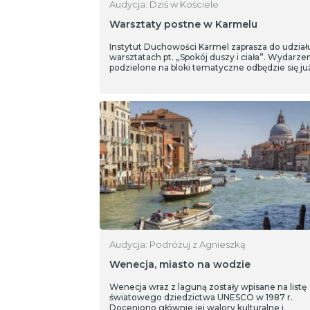
Audycja: Dziś w Kościele
Warsztaty postne w Karmelu
Instytut Duchowości Karmel zaprasza do udział
warsztatach pt. „Spokój duszy i ciała”. Wydarze
podzielone na bloki tematyczne odbędzie się ju
Audycja: Podróżuj z Agnieszką
Wenecja, miasto na wodzie
Wenecja wraz z laguną zostały wpisane na listę
światowego dziedzictwa UNESCO w 1987 r.
Doceniono głównie jej walory kulturalne i