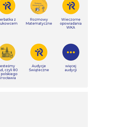
erbatka z
Rozmowy
Wieczorne
aukowcem
Matematyczne
opowiadania
WKA
Jesteśmy
Audycje
więcej
ąd, czyli 80
Świąteczne
audycji
t polskiego
rocławia