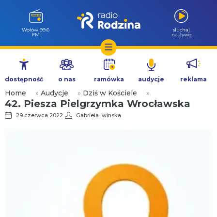
Milicz 88.5
słuchaj
FM
na żywo
Przejdź
do
dostępność
o nas
ramówka
audycje
reklama
treści
Home
»
Audycje
»
Dziś w Kościele
»
42. Piesza Pielgrzymka Wrocławska
29 czerwca 2022
Gabriela Iwinska