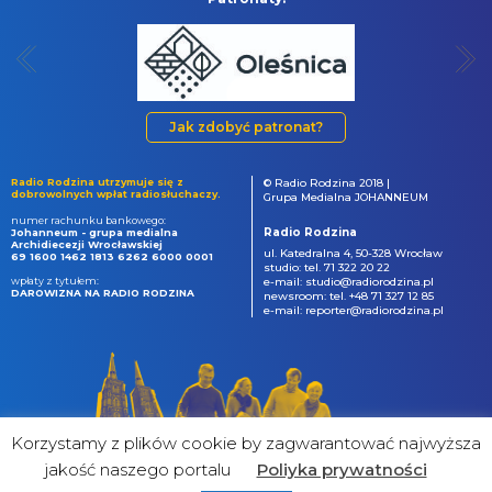
Jak zdobyć patronat?
Radio Rodzina utrzymuje się z
© Radio Rodzina 2018 |
dobrowolnych wpłat radiosłuchaczy.
Grupa Medialna JOHANNEUM
numer rachunku bankowego:
Radio Rodzina
Johanneum - grupa medialna
Archidiecezji Wrocławskiej
ul. Katedralna 4, 50-328 Wrocław
69 1600 1462 1813 6262 6000 0001
studio: tel. 71 322 20 22
wpłaty z tytułem:
e-mail: studio@radiorodzina.pl
DAROWIZNA NA RADIO RODZINA
newsroom: tel. +48 71 327 12 85
e-mail: reporter@radiorodzina.pl
Korzystamy z plików cookie by zagwarantować najwyższa
jakość naszego portalu
Poliyka prywatności