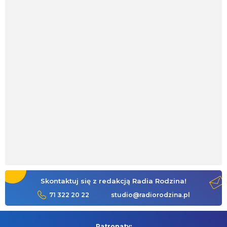
Skontaktuj się z redakcją Radia Rodzina!
71 322 20 22
studio@radiorodzina.pl
Patronaty: