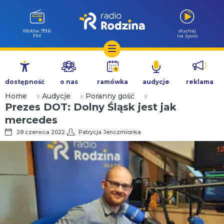
Wołów 99.6
słuchaj
FM
na żywo
Przejdź
do
dostępność
o nas
ramówka
audycje
reklama
treści
Home
»
Audycje
»
Poranny gość
»
Prezes DOT: Dolny Śląsk jest jak
mercedes
28 czerwca 2022
Patrycja Jenczmionka