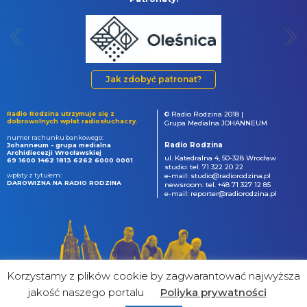
Jak zdobyć patronat?
Radio Rodzina utrzymuje się z
© Radio Rodzina 2018 |
dobrowolnych wpłat radiosłuchaczy.
Grupa Medialna JOHANNEUM
numer rachunku bankowego:
Radio Rodzina
Johanneum - grupa medialna
Archidiecezji Wrocławskiej
ul. Katedralna 4, 50-328 Wrocław
69 1600 1462 1813 6262 6000 0001
studio: tel. 71 322 20 22
wpłaty z tytułem:
e-mail: studio@radiorodzina.pl
DAROWIZNA NA RADIO RODZINA
newsroom: tel. +48 71 327 12 85
e-mail: reporter@radiorodzina.pl
Korzystamy z plików cookie by zagwarantować najwyższa
jakość naszego portalu
Poliyka prywatności