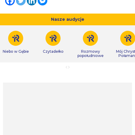
Nasze audycje
Niebo w Gębie
Czytadełko
Rozmowy
Mój Chrys
popołudniowe
Połaman