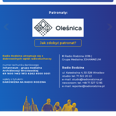
Patronaty:
Jak zdobyć patronat?
Radio Rodzina utrzymuje się z
© Radio Rodzina 2018 |
dobrowolnych wpłat radiosłuchaczy.
Grupa Medialna JOHANNEUM
numer rachunku bankowego:
Radio Rodzina
Johanneum - grupa medialna
Archidiecezji Wrocławskiej
ul. Katedralna 4, 50-328 Wrocław
69 1600 1462 1813 6262 6000 0001
studio: tel. 71 322 20 22
wpłaty z tytułem:
e-mail: studio@radiorodzina.pl
DAROWIZNA NA RADIO RODZINA
newsroom: tel. +48 71 327 12 85
e-mail: reporter@radiorodzina.pl