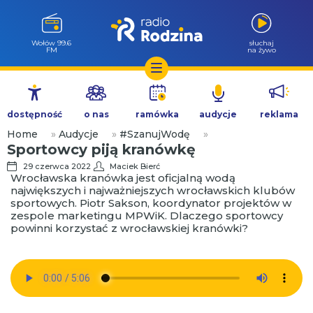
Wołów 99.6
słuchaj
FM
na żywo
Przejdź
do
dostępność
o nas
ramówka
audycje
reklama
treści
Home
»
Audycje
»
#SzanujWodę
»
Sportowcy piją kranówkę
29 czerwca 2022
Maciek Bierć
Wrocławska kranówka jest oficjalną wodą
największych i najważniejszych wrocławskich klubów
sportowych. Piotr Sakson, koordynator projektów w
zespole marketingu MPWiK. Dlaczego sportowcy
powinni korzystać z wrocławskiej kranówki?