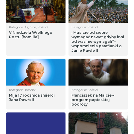
Kategoria: Ogólne, Kościół
Kategoria: Kościół
V Niedziela Wielkiego
„Musicie od siebie
Postu [homilia]
wymagać nawet gdyby inni
od was nie wymagali”–
wspomnienia parafianki o
Janie Pawle II
Kategoria: Kościół
Kategoria: Kościół
Mija 17 rocznica śmierci
Franciszek na Malcie –
Jana Pawła II
program papieskiej
podróży