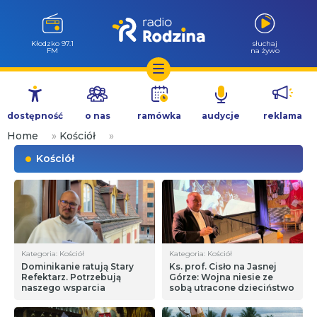
Wołów 99.6
słuchaj
FM
na żywo
Przejdź
do
dostępność
o nas
ramówka
audycje
reklama
treści
Home
»
Kościół
»
Kościół
Kategoria: Kościół
Kategoria: Kościół
Dominikanie ratują Stary
Ks. prof. Cisło na Jasnej
Refektarz. Potrzebują
Górze: Wojna niesie ze
naszego wsparcia
sobą utracone dzieciństwo