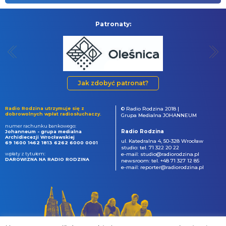
Patronaty:
Jak zdobyć patronat?
Radio Rodzina utrzymuje się z
© Radio Rodzina 2018 |
dobrowolnych wpłat radiosłuchaczy.
Grupa Medialna JOHANNEUM
numer rachunku bankowego:
Radio Rodzina
Johanneum - grupa medialna
Archidiecezji Wrocławskiej
ul. Katedralna 4, 50-328 Wrocław
69 1600 1462 1813 6262 6000 0001
studio: tel. 71 322 20 22
wpłaty z tytułem:
e-mail: studio@radiorodzina.pl
DAROWIZNA NA RADIO RODZINA
newsroom: tel. +48 71 327 12 85
e-mail: reporter@radiorodzina.pl