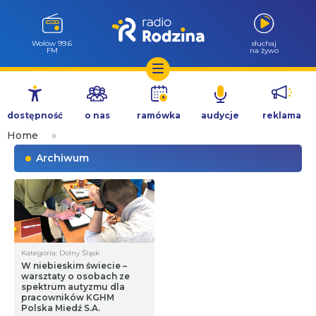
Wołów 99.6
słuchaj
FM
na żywo
Przejdź
do
dostępność
o nas
ramówka
audycje
reklama
treści
Home
»
Archiwum
Kategoria: Dolny Śląsk
W niebieskim świecie –
warsztaty o osobach ze
spektrum autyzmu dla
pracowników KGHM
Polska Miedź S.A.