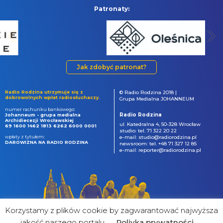
Patronaty:
Jak zdobyć patronat?
Radio Rodzina utrzymuje się z
© Radio Rodzina 2018 |
dobrowolnych wpłat radiosłuchaczy.
Grupa Medialna JOHANNEUM
numer rachunku bankowego:
Radio Rodzina
Johanneum - grupa medialna
Archidiecezji Wrocławskiej
ul. Katedralna 4, 50-328 Wrocław
69 1600 1462 1813 6262 6000 0001
studio: tel. 71 322 20 22
wpłaty z tytułem:
e-mail: studio@radiorodzina.pl
DAROWIZNA NA RADIO RODZINA
newsroom: tel. +48 71 327 12 85
e-mail: reporter@radiorodzina.pl
Korzystamy z plików cookie by zagwarantować najwyższa
jakość naszego portalu
Poliyka prywatności