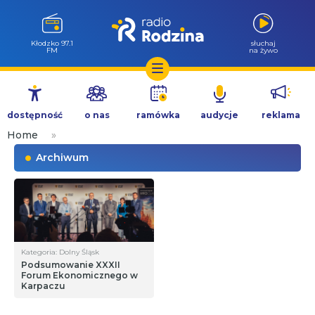
Kłodzko 97.1
słuchaj
FM
na żywo
Przejdź
do
dostępność
o nas
ramówka
audycje
reklama
treści
Home
»
Archiwum
Kategoria: Dolny Śląsk
Podsumowanie XXXII
Forum Ekonomicznego w
Karpaczu