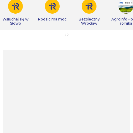
Wsłuchaj się w
Rodzic ma moc
Bezpieczny
Agroinfo - b
Słowo
Wrocław
rolnika