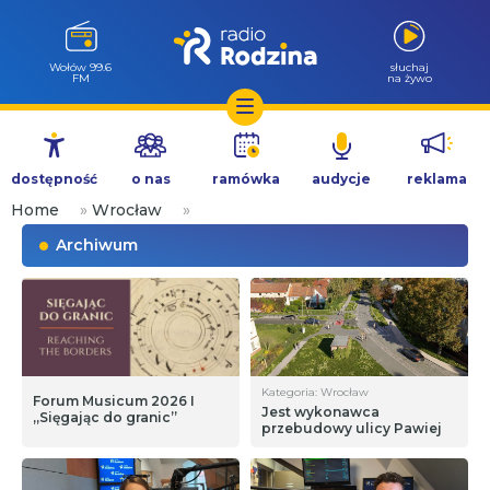
Milicz 88.5
słuchaj
FM
na żywo
Przejdź
do
dostępność
o nas
ramówka
audycje
reklama
treści
Home
»
Wrocław
»
Archiwum
Kategoria: Wrocław
Forum Musicum 2026 I
Jest wykonawca
„Sięgając do granic”
przebudowy ulicy Pawiej