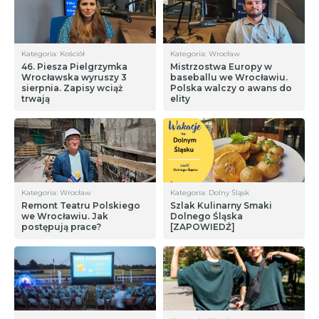
Kategoria: Kościół
Kategoria: Wrocław
46. Piesza Pielgrzymka
Mistrzostwa Europy w
Wrocławska wyruszy 3
baseballu we Wrocławiu.
sierpnia. Zapisy wciąż
Polska walczy o awans do
trwają
elity
Kategoria: Wrocław
Kategoria: Dolny Śląsk
Remont Teatru Polskiego
Szlak Kulinarny Smaki
we Wrocławiu. Jak
Dolnego Śląska
postępują prace?
[ZAPOWIEDŹ]