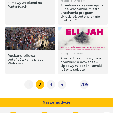
Kategoria: Wrocław
Filmowy weekend na
Streetworkerzy wracają na
Partynicach
ulice Wrocławia. Miasto
uruchamia program
„Młodzież: potencjał, nie
problem!”
Kategoria: Kościół
Rockandrollowa
Prorok Eliasz i muzyczna
potańcówka na placu
opowieść o odwadze –
Wolności
Lipcowy Wieczór Tumski
już w tę sobotę
1
2
3
4
…
205
Nasze audycje