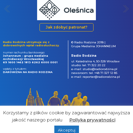
Jak zdobyć patronat?
Radio Rodzina utrzymuje się z
© Radio Rodzina 2018 |
dobrowolnych wpłat radiosłuchaczy.
Grupa Medialna JOHANNEUM
numer rachunku bankowego:
Radio Rodzina
Johanneum - grupa medialna
Archidiecezji Wrocławskiej
ul. Katedralna 4, 50-328 Wrocław
69 1600 1462 1813 6262 6000 0001
studio: tel. 71 322 20 22
wpłaty z tytułem:
e-mail: studio@radiorodzina.pl
DAROWIZNA NA RADIO RODZINA
newsroom: tel. +48 71 327 12 85
e-mail: reporter@radiorodzina.pl
Korzystamy z plików cookie by zagwarantować najwyższa
jakość naszego portalu
Poliyka prywatności
Akceptuj
powered by
&